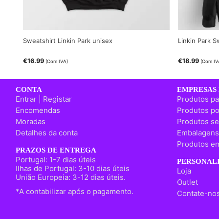
Sweatshirt Linkin Park unisex
Linkin Park 
€
16.99
€
18.99
(Com IVA)
(Com IV
CONTA
EMPRESAS 
Entrar | Registar
Produtos pa
Encomendas
Produtos po
Moradas
Produtos se
Detalhes da conta
Embalagens
Produtos em
PRAZOS DE ENTREGA
Portugal: 1-7 dias úteis
PERSONALI
Ilhas de Portugal: 3-10 dias úteis
Loja
União Europeia: 3-12 dias úteis.
Outlet
*A contabilizar após o pagamento.
Contate-no