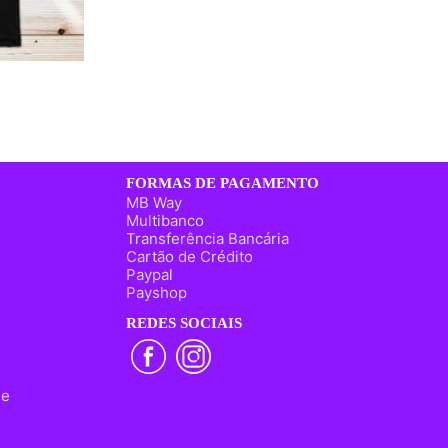
FORMAS DE PAGAMENTO
MB Way
Multibanco
Transferência Bancária
Cartão de Crédito
Paypal
Payshop
REDES SOCIAIS
ne