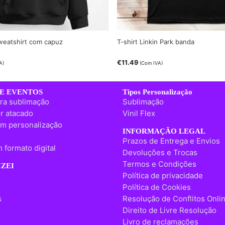
Sweatshirt com capuz
T-shirt Linkin Park banda
€
11.49
A)
(Com IVA)
E EVENTOS
Tipos Personalização
ra sublimação
Sublimação
r atacado
Vinil Flex
m personalização
INFORMAÇÃO LEGAL
Prazos de Entrega e Envios
 formato digital
Devoluções e Trocas
Termos e Condições
ZEI
Política de privacidade
Política de Cookies
s
Resolução de Conflitos Onli
Direito de Livre Resolução
Livro de reclamações