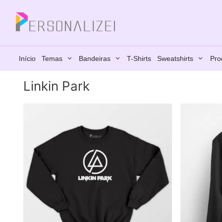
Saltar
para
Fechar
o
conteúdo
Início
Temas
Bandeiras
T-Shirts
Sweatshirts
Pro
Linkin Park