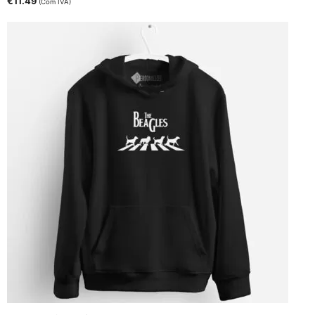
€
11.49
(Com IVA)