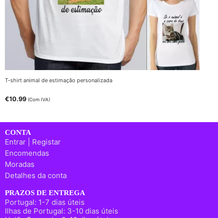
T-shirt animal de estimação personalizada
€
10.99
(Com IVA)
CONTA
Entrar | Registar
Encomendas
Moradas
Detalhes da conta
PRAZOS DE ENTREGA
Portugal: 1-7 dias úteis
Ilhas de Portugal: 3-10 dias úteis