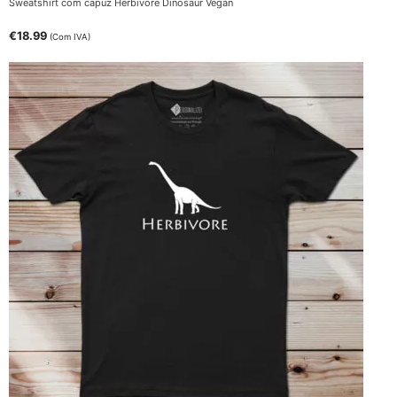
Sweatshirt com capuz Herbivore Dinosaur Vegan
€
18.99
(Com IVA)