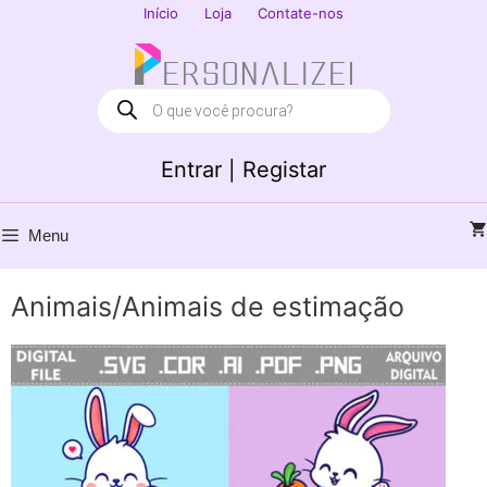
Saltar
Início
Loja
Contate-nos
para
Fechar
o
conteúdo
Products
search
Entrar | Registar
Menu
Animais/Animais de estimação