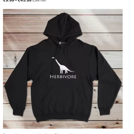
€
9.99
–
€
45.99
(Com IVA)
range:
€9.99
through
€45.99