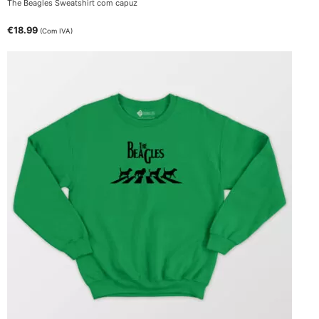
The Beagles Sweatshirt com capuz
€
18.99
(Com IVA)