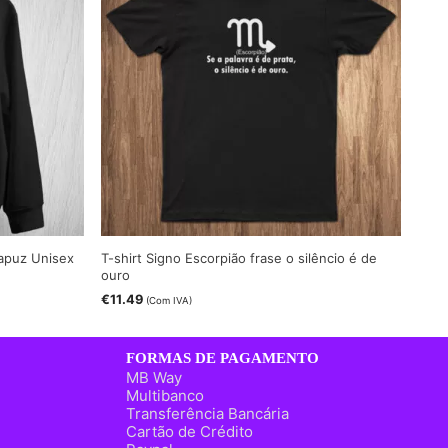
apuz Unisex
T-shirt Signo Escorpião frase o silêncio é de
ouro
€
11.49
(Com IVA)
FORMAS DE PAGAMENTO
MB Way
Multibanco
Transferência Bancária
Cartão de Crédito