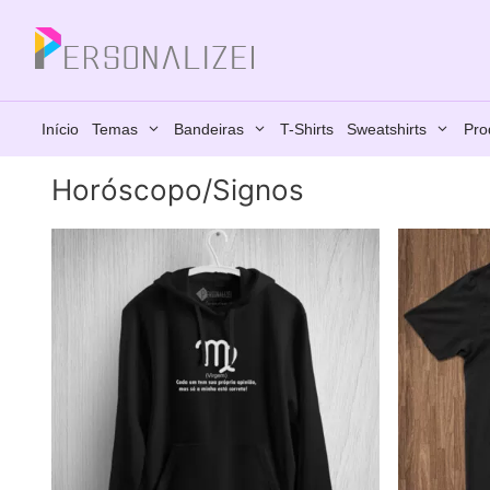
Saltar
para
Fechar
o
conteúdo
Início
Temas
Bandeiras
T-Shirts
Sweatshirts
Pro
Horóscopo/Signos