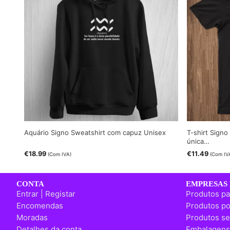
Aquário Signo Sweatshirt com capuz Unisex
T-shirt Signo
única…
€
18.99
€
11.49
(Com IVA)
(Com IV
CONTA
EMPRESAS 
Entrar | Registar
Produtos pa
Encomendas
Produtos po
Moradas
Produtos se
Detalhes da conta
Embalagens