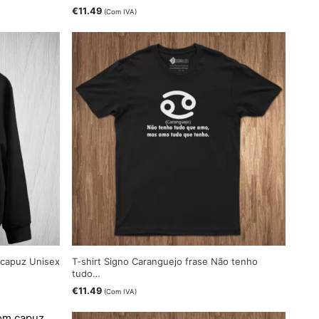
€
11.49
(Com IVA)
 capuz Unisex
T-shirt Signo Caranguejo frase Não tenho
tudo…
€
11.49
(Com IVA)