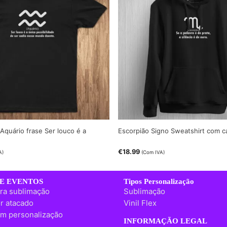
 Aquário frase Ser louco é a
Escorpião Signo Sweatshirt com c
€
18.99
A)
(Com IVA)
E EVENTOS
Tipos Personalização
ra sublimação
Sublimação
r atacado
Vinil Flex
m personalização
INFORMAÇÃO LEGAL