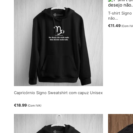
T-shirt Signo
não…
€
11.49
(Com IV
Capricórnio Signo Sweatshirt com capuz Unisex
€
18.99
(Com IVA)