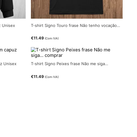
z Unisex
T-shirt Signo Touro frase Não tenho vocação…
€
11.49
(Com IVA)
z Unisex
T-shirt Signo Peixes frase Não me siga…
€
11.49
(Com IVA)