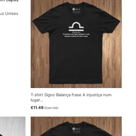
uz Unisex
T-shirt Signo Balança frase A injustiça num
lugar…
€
11.49
(Com IVA)