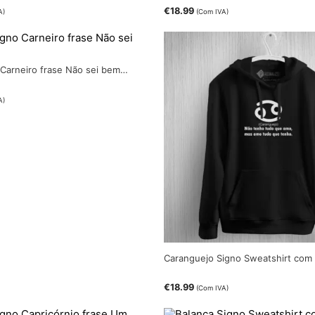
€
18.99
A)
(Com IVA)
o Carneiro frase Não sei bem…
A)
Caranguejo Signo Sweatshirt com
€
18.99
(Com IVA)