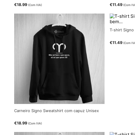
€
18.99
€
11.49
(Com IVA)
(Com IV
T-shirt Sign
€
11.49
(Com IV
Carneiro Signo Sweatshirt com capuz Unisex
€
18.99
(Com IVA)