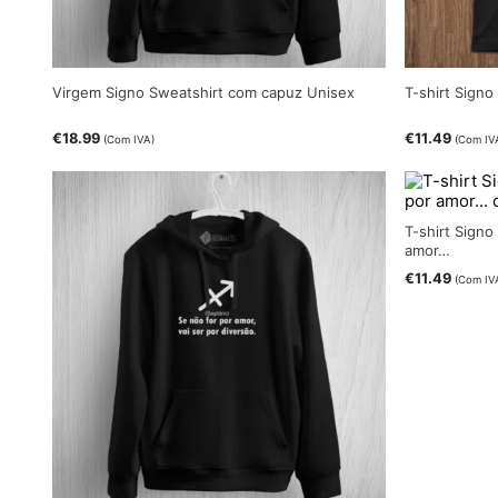
Virgem Signo Sweatshirt com capuz Unisex
T-shirt Sign
€
18.99
€
11.49
(Com IVA)
(Com IV
T-shirt Signo
amor…
€
11.49
(Com IV