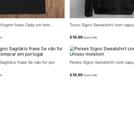
o Virgem frase Cada um tem…
Touro Signo Sweatshirt com capu
€
18.99
A)
(Com IVA)
 Sagitário frase Se não for por
Peixes Signo Sweatshirt com capu
€
18.99
A)
(Com IVA)