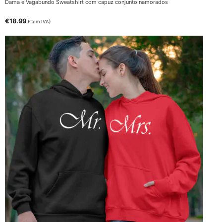
Dama e Vagabundo Sweatshirt com capuz conjunto namorados
€
18.99
(Com IVA)