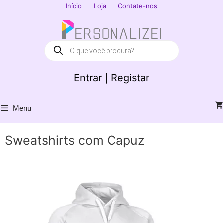
Saltar
Início
Loja
Contate-nos
para
Fechar
o
conteúdo
Products
search
Entrar | Registar
Menu
Sweatshirts com Capuz