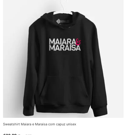
Sweatshirt Maiara e Maraisa com capuz unisex