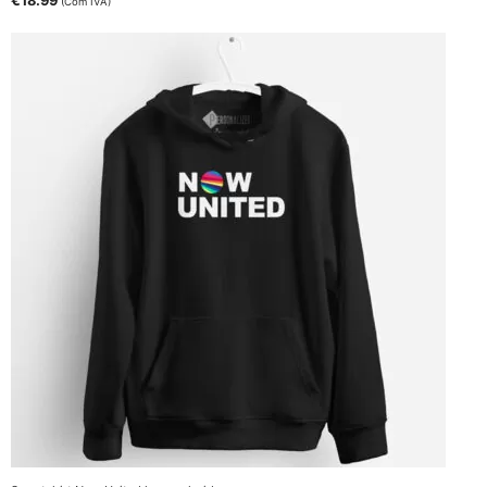
€
18.99
(Com IVA)