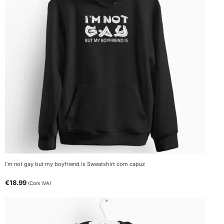
I’m not gay but my boyfriend is Sweatshirt com capuz
€
18.99
(Com IVA)