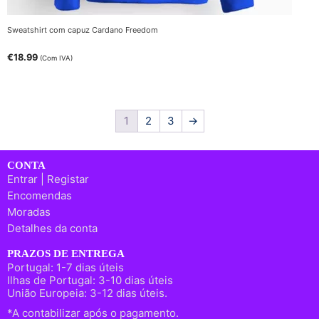
Sweatshirt com capuz Cardano Freedom
€
18.99
(Com IVA)
1
2
3
→
CONTA
Entrar | Registar
Encomendas
Moradas
Detalhes da conta
PRAZOS DE ENTREGA
Portugal: 1-7 dias úteis
Ilhas de Portugal: 3-10 dias úteis
União Europeia: 3-12 dias úteis.
*A contabilizar após o pagamento.