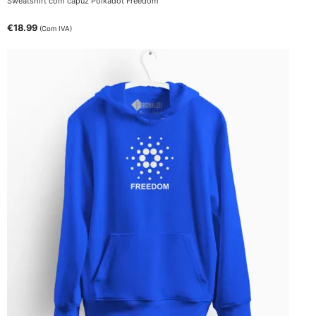
Sweatshirt com capuz Polkadot Freedom
€
18.99
(Com IVA)