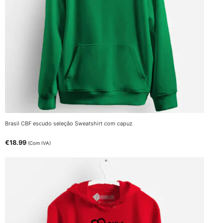
Brasil CBF escudo seleção Sweatshirt com capuz
€
18.99
(Com IVA)