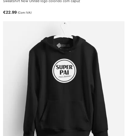
Sweatshirt Now United logo colorido com capuz
€
22.99
(Com IVA)