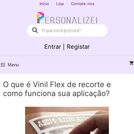
Saltar
Início
Loja
Contate-nos
para
Fechar
o
conteúdo
Products
search
Entrar | Registar
Menu
O que é Vinil Flex de recorte e
como funciona sua aplicação?