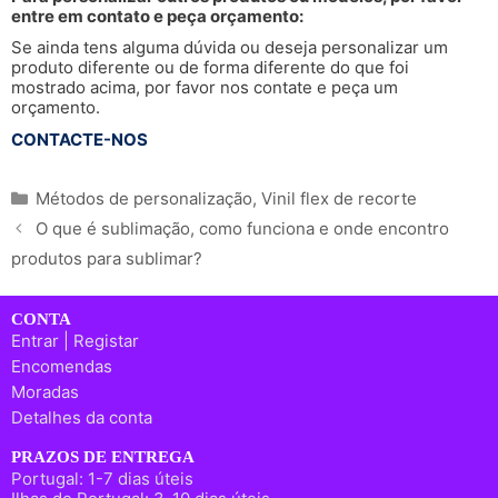
entre em contato e peça orçamento:
Se ainda tens alguma dúvida ou deseja personalizar um
produto diferente ou de forma diferente do que foi
mostrado acima, por favor nos contate e peça um
orçamento.
CONTACTE-NOS
Categorias
Métodos de personalização
,
Vinil flex de recorte
O que é sublimação, como funciona e onde encontro
produtos para sublimar?
CONTA
Entrar | Registar
Encomendas
Moradas
Detalhes da conta
PRAZOS DE ENTREGA
Portugal: 1-7 dias úteis