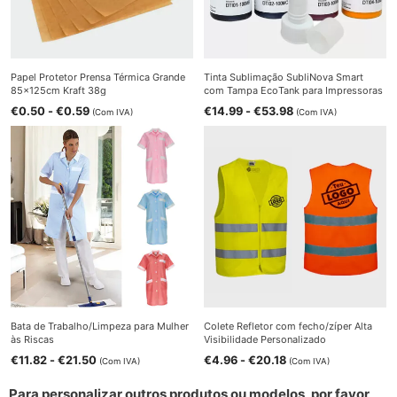
Papel Protetor Prensa Térmica Grande
Tinta Sublimação SubliNova Smart
85x125cm Kraft 38g
com Tampa EcoTank para Impressoras
Sublimáticas
€
0.50
-
€
0.59
€
14.99
-
€
53.98
(Com IVA)
(Com IVA)
Bata de Trabalho/Limpeza para Mulher
Colete Refletor com fecho/zíper Alta
às Riscas
Visibilidade Personalizado
€
11.82
-
€
21.50
€
4.96
-
€
20.18
(Com IVA)
(Com IVA)
Para personalizar outros produtos ou modelos, por favor