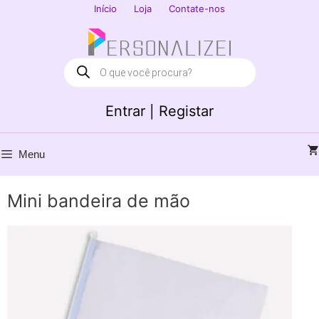
Saltar
Início
Loja
Contate-nos
para
Fechar
o
conteúdo
Products
search
Entrar | Registar
Menu
Mini bandeira de mão