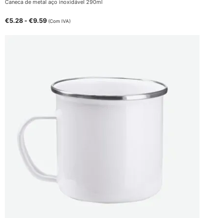
Caneca de metal aço inoxidável 290ml
€
5.28
-
€
9.59
(Com IVA)