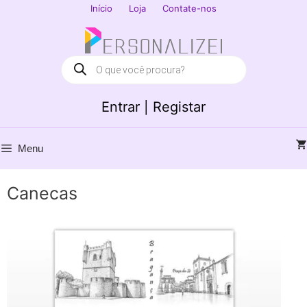
Saltar
Início
Loja
Contate-nos
para
Fechar
o
conteúdo
Products
search
Entrar | Registar
Menu
Canecas