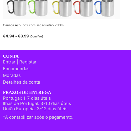
Caneca Aço Inox com Mosquetão 230ml
€
4.94
-
€
8.99
(Com IVA)
CONTA
Entrar | Registar
Encomendas
Moradas
Detalhes da conta
PRAZOS DE ENTREGA
Portugal: 1-7 dias úteis
Ilhas de Portugal: 3-10 dias úteis
União Europeia: 3-12 dias úteis.
*A contabilizar após o pagamento.