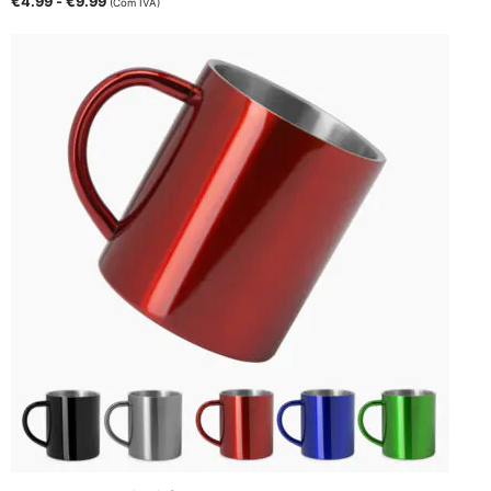
€
4.99
-
€
9.99
(Com IVA)