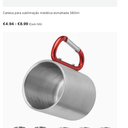
Caneca para sublimação metálica esmaltada 380ml
€
4.94
-
€
8.99
(Com IVA)