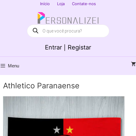
Saltar
Início
Loja
Contate-nos
para
Fechar
o
conteúdo
Products
search
Entrar | Registar
Menu
Athletico Paranaense