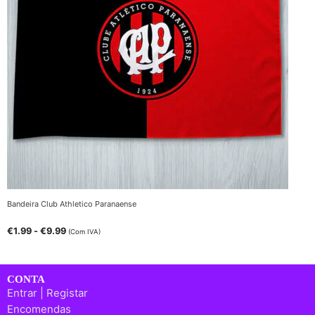
Bandeira Club Athletico Paranaense
€
1.99
-
€
9.99
(Com IVA)
CONTA
Entrar | Registar
Encomendas