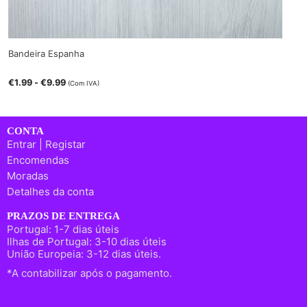
Bandeira Espanha
€
1.99
-
€
9.99
(Com IVA)
CONTA
Entrar | Registar
Encomendas
Moradas
Detalhes da conta
PRAZOS DE ENTREGA
Portugal: 1-7 dias úteis
Ilhas de Portugal: 3-10 dias úteis
União Europeia: 3-12 dias úteis.
*A contabilizar após o pagamento.