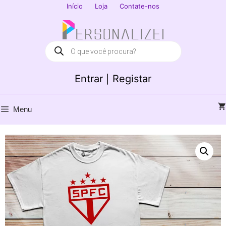
Saltar
Início
Loja
Contate-nos
para
Fechar
o
conteúdo
Products
search
Entrar | Registar
Menu