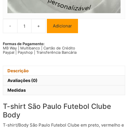
-
+
Adicionar
Quantidade
de
T-
shirt/Body
Formas de Pagamento:
MB Way | Multibanco | Cartão de Crédito
São
Paypal | Payshop | Transferência Bancária
Paulo
Futebol
Clube
Homem
Descrição
Criança
Mulher
Avaliações (0)
Medidas
T-shirt São Paulo Futebol Clube
Body
T-shirt/Body São Paulo Futebol Clube em preto, vermelho e