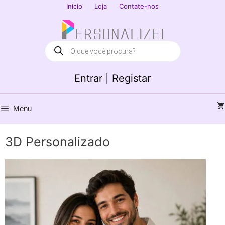
Saltar
Início
Loja
Contate-nos
para
Fechar
o
conteúdo
Products
search
Entrar | Registar
Menu
3D Personalizado