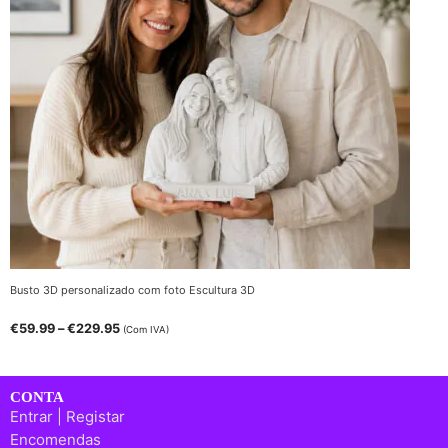
Busto 3D personalizado com foto Escultura 3D
Price
€
59.99
–
€
229.95
(Com IVA)
range:
€59.99
through
€229.95
CONTA
Entrar | Registar
Encomendas