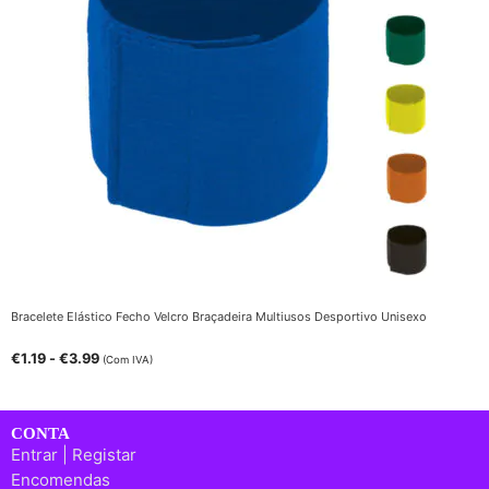
Bracelete Elástico Fecho Velcro Braçadeira Multiusos Desportivo Unisexo
€
1.19
-
€
3.99
(Com IVA)
CONTA
Entrar | Registar
Encomendas