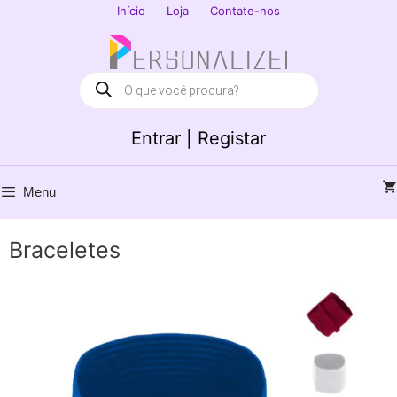
Saltar
Início
Loja
Contate-nos
para
Fechar
o
conteúdo
Products
search
Entrar | Registar
Menu
Braceletes