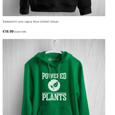
Sweatshirt com capuz Now United Unisex
€
18.99
(Com IVA)