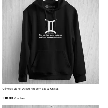
Gémeos Signo Sweatshirt com capuz Unisex
€
18.99
(Com IVA)