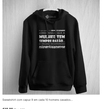
Sweatshirt com capuz 9 em cada 10 homens casados…