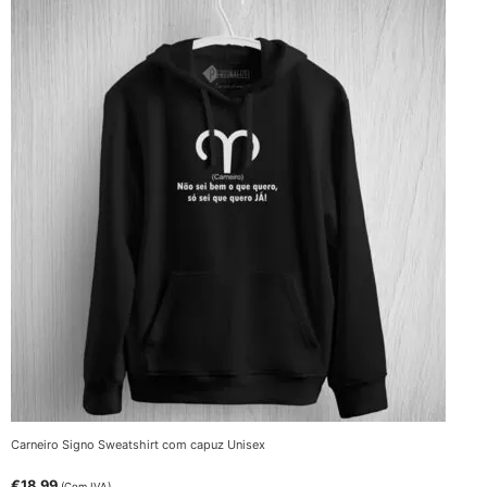
Carneiro Signo Sweatshirt com capuz Unisex
€
18.99
(Com IVA)