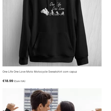
One Life One Love Moto Motocycle Sweatshirt com capuz
€
18.99
(Com IVA)