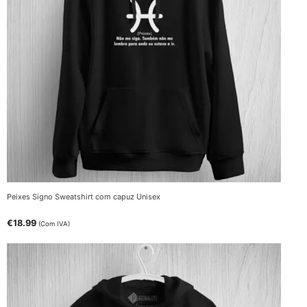
Peixes Signo Sweatshirt com capuz Unisex
€
18.99
(Com IVA)