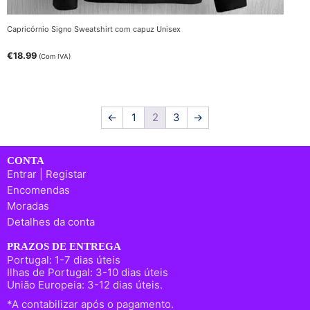
Capricórnio Signo Sweatshirt com capuz Unisex
€
18.99
(Com IVA)
←
1
2
3
→
CONTA
Entrar | Registar
Encomendas
Moradas
Detalhes da conta
PRAZOS DE ENTREGA
Portugal: 1-7 dias úteis
Ilhas de Portugal: 3-10 dias úteis
União Europeia: 3-12 dias úteis.
*A contabilizar após o pagamento.