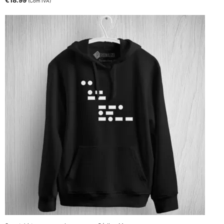
€
18.99
(Com IVA)