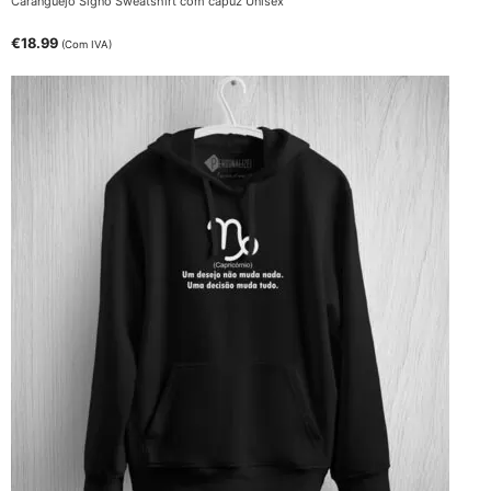
Caranguejo Signo Sweatshirt com capuz Unisex
€
18.99
(Com IVA)