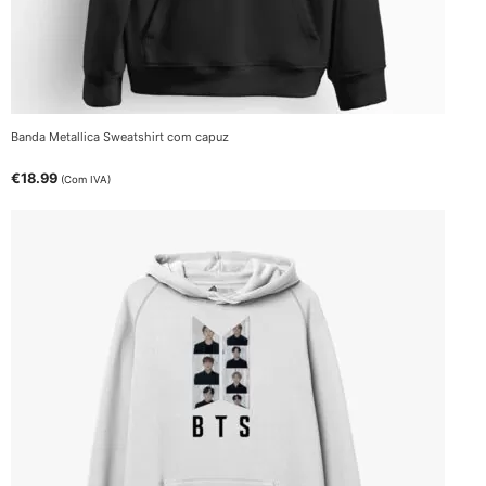
Banda Metallica Sweatshirt com capuz
€
18.99
(Com IVA)