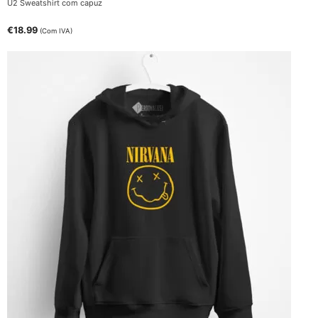
U2 Sweatshirt com capuz
€
18.99
(Com IVA)