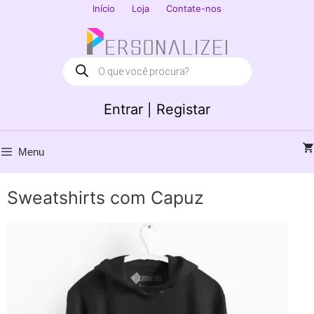
Saltar
Início
Loja
Contate-nos
para
Fechar
o
conteúdo
Products
search
Entrar | Registar
Menu
Sweatshirts com Capuz