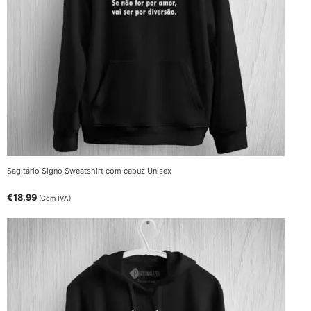
Sagitário Signo Sweatshirt com capuz Unisex
€
18.99
(Com IVA)