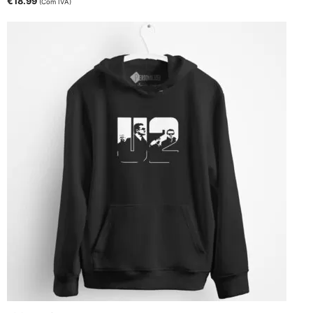
€
18.99
(Com IVA)