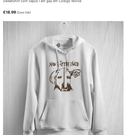
Sweatshirt com capuz I am gay em Código Morse
€
18.99
(Com IVA)