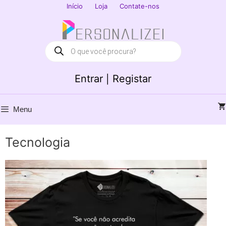
Saltar
Início
Loja
Contate-nos
para
Fechar
o
conteúdo
Products
search
Entrar | Registar
Menu
Tecnologia