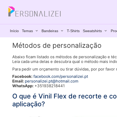
Saltar
para
Fechar
o
conteúdo
Início
Temas
Bandeiras
T-Shirts
Sweatshirts
Pro
Métodos de personalização
Abaixo ficam listado os métodos de personalização e té
Leia cada uma delas e descubra qual o método mais indic
Para pedir um orçamento ou tirar dúvidas, por por favor
Facebook:
facebook.com/personalizei.pt
Email:
personalizei.pt@hotmail.com
WhatsApp:
+351938218441
O que é Vinil Flex de recorte e 
aplicação?