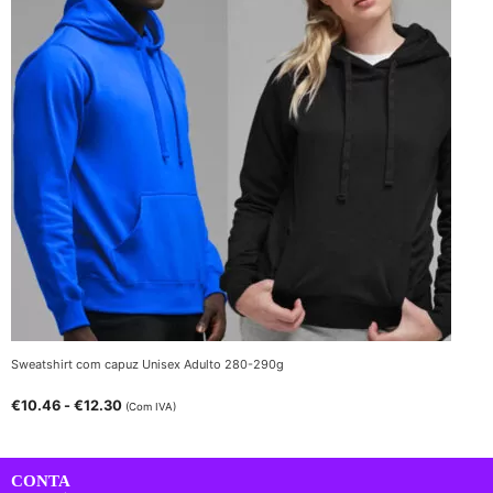
Sweatshirt com capuz Unisex Adulto 280-290g
€
10.46
-
€
12.30
(Com IVA)
CONTA