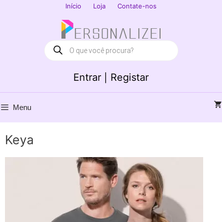
Saltar
Início
Loja
Contate-nos
para
Fechar
o
conteúdo
Products
search
Entrar | Registar
Menu
Keya