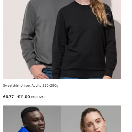
Sweatshirt Unisex Adulto 280-290g
€
6.77
-
€
11.00
(Com IVA)