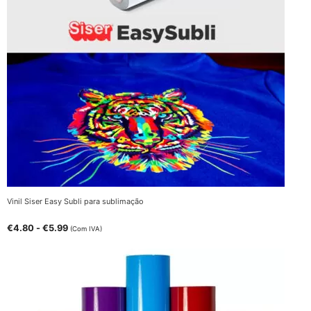
Vinil Siser Easy Subli para sublimação
€
4.80
-
€
5.99
(Com IVA)