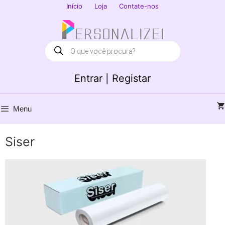
Saltar
Início
Loja
Contate-nos
para
Fechar
o
conteúdo
Products
search
Entrar | Registar
Menu
Siser