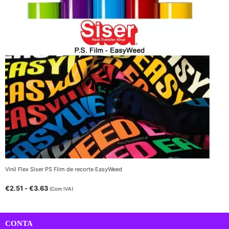
Vinil Flex Siser PS Film de recorte EasyWeed
€
2.51
-
€
3.63
(Com IVA)
CONTA