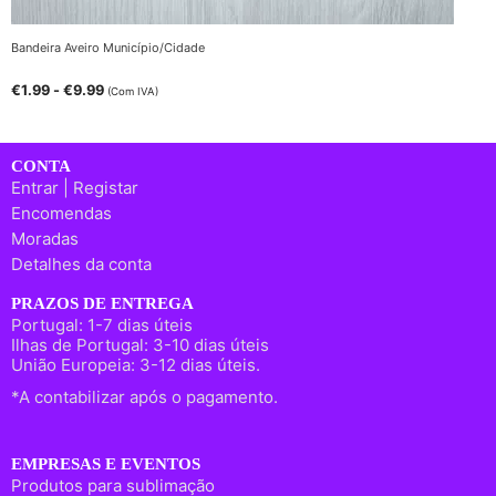
Bandeira Aveiro Município/Cidade
€
1.99
-
€
9.99
(Com IVA)
CONTA
Entrar | Registar
Encomendas
Moradas
Detalhes da conta
PRAZOS DE ENTREGA
Portugal: 1-7 dias úteis
Ilhas de Portugal: 3-10 dias úteis
União Europeia: 3-12 dias úteis.
*A contabilizar após o pagamento.
EMPRESAS E EVENTOS
Produtos para sublimação