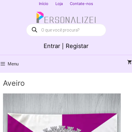
Saltar
Início
Loja
Contate-nos
para
Fechar
o
conteúdo
Products
search
Entrar | Registar
Menu
Aveiro