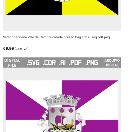
Vector bandeira Vale de Cambra cidade brasão flag cdr ai svg pdf png
€
9.99
(Com IVA)