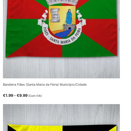
Bandeira Fiães (Santa Maria da Feira) Município/Cidade
€
1.99
-
€
9.99
(Com IVA)