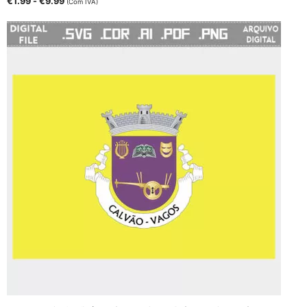
€
1.99
-
€
9.99
(Com IVA)