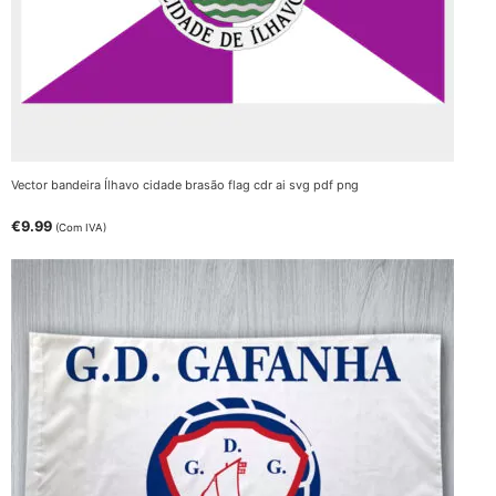
Vector bandeira Ílhavo cidade brasão flag cdr ai svg pdf png
€
9.99
(Com IVA)