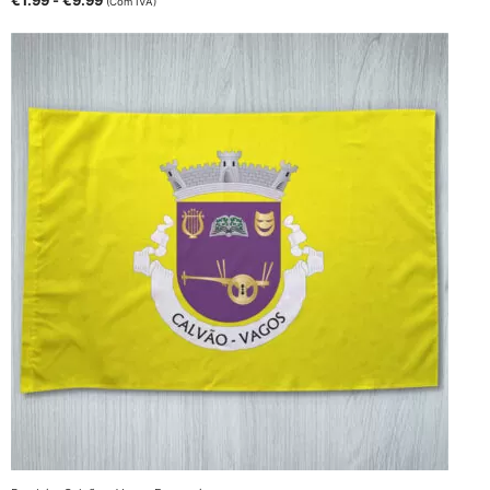
€
1.99
-
€
9.99
(Com IVA)