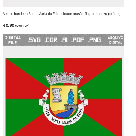
Vector bandeira Santa Maria da Feira cidade brasão flag cdr ai svg pdf png
€
9.99
(Com IVA)