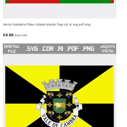
Vector bandeira Fiães cidade brasão flag cdr ai svg pdf png
€
9.99
(Com IVA)