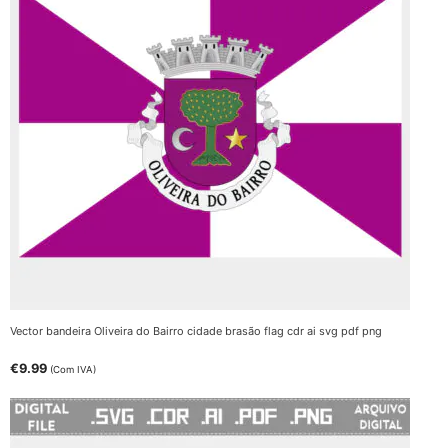
Vector bandeira Oliveira do Bairro cidade brasão flag cdr ai svg pdf png
€
9.99
(Com IVA)