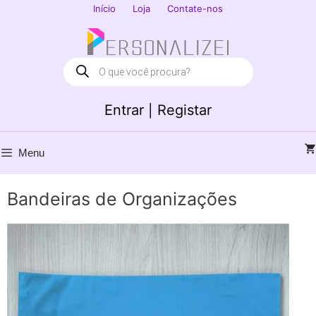
Saltar
Início
Loja
Contate-nos
para
Fechar
o
conteúdo
Products
search
Entrar | Registar
Menu
Bandeiras de Organizações