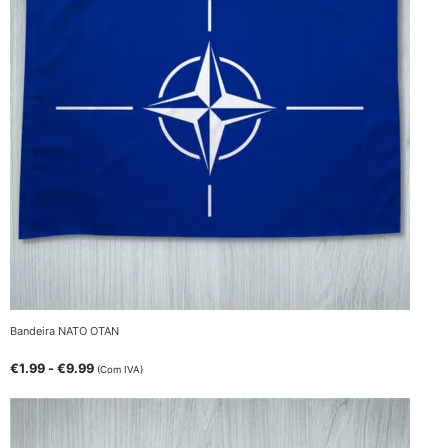
Bandeira NATO OTAN
€
1.99
-
€
9.99
(Com IVA)