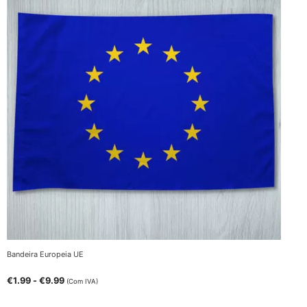
Bandeira Europeia UE
€
1.99
-
€
9.99
(Com IVA)