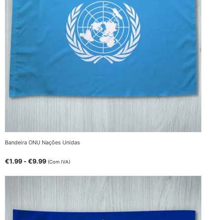
Bandeira ONU Nações Unidas
€
1.99
-
€
9.99
(Com IVA)