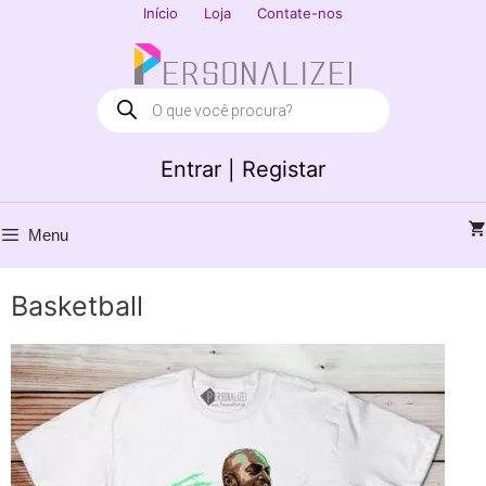
Saltar
Início
Loja
Contate-nos
para
Fechar
o
conteúdo
Products
search
Entrar | Registar
Menu
Basketball