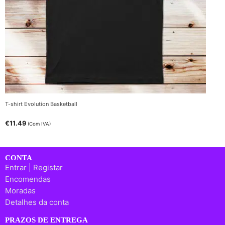
T-shirt Evolution Basketball
€
11.49
(Com IVA)
CONTA
Entrar | Registar
Encomendas
Moradas
Detalhes da conta
PRAZOS DE ENTREGA