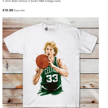
T-shirt Allen Iverson 3 Sixers NBA manga curta
€
10.99
(Com IVA)