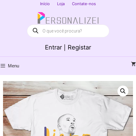
Saltar
Início
Loja
Contate-nos
para
Fechar
o
conteúdo
Products
search
Entrar | Registar
Menu