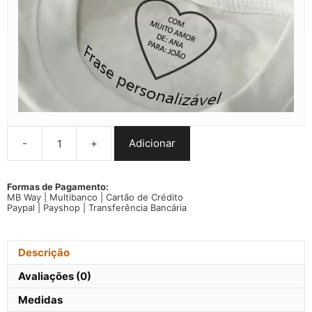
-
+
Adicionar
Quantidade
de
T-
shirt
Formas de Pagamento:
MB Way | Multibanco | Cartão de Crédito
Kobe
Paypal | Payshop | Transferência Bancária
Bryant
NBA
manga
curta
Descrição
Avaliações (0)
Medidas