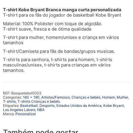
T-shirt Kobe Bryant Branca manga curta personalizada
T-shirt para os fãs do jogador de basketball Kobe Bryant
Material: 100% Poliéster com toque de algodão.
T-shirt suave, fresca e de ótima qualidade
T-shirt para mulher, homem/unisex e criança em vários
tamanhos
T-shirt/Camiseta para fãs de bandas/grupos musicas.
T-shirts para senhora, t-shirts para homem, t-shirts
masculinas/unisex, t-shirts para crianças em vários
tamanhos.
REF:
Basquetebol0002
Categorias:
160 + 190
,
Artistas/Famosos
,
Crianças e bebés
,
Homem
,
Mulher
,
T-shirts
,
T-shirts Crianças e bebés
Etiquetas:
Basketball
,
Desporto
,
Estados Unidos da América
,
Kobe Bryant
,
Los Angeles Lakers
,
NBA
Marca:
Personalizei
Também pode gostar…