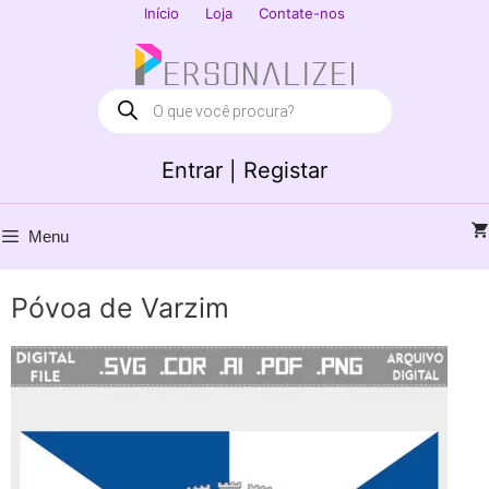
Saltar
Início
Loja
Contate-nos
para
Fechar
o
conteúdo
Products
search
Entrar | Registar
Menu
Póvoa de Varzim