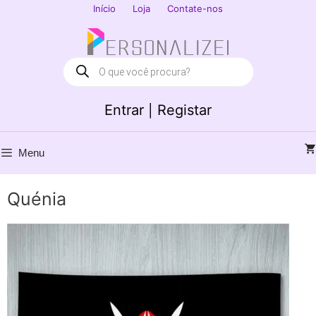
Saltar
Início
Loja
Contate-nos
para
Fechar
o
conteúdo
Products
search
Entrar | Registar
Menu
Quénia