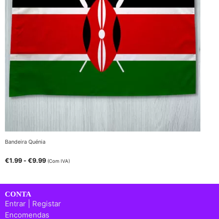
Bandeira Quénia
€
1.99
-
€
9.99
(Com IVA)
CONTA
Entrar | Registar
Encomendas