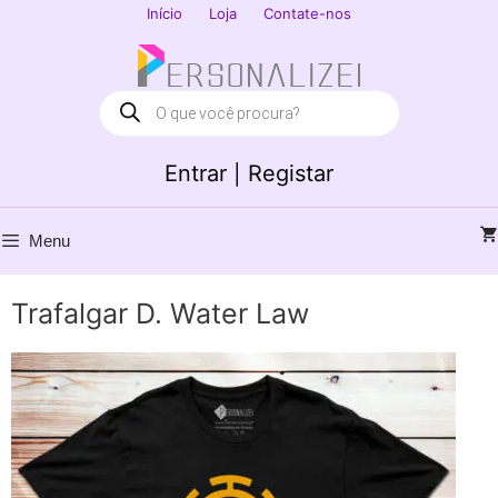
Saltar
Início
Loja
Contate-nos
para
Fechar
o
conteúdo
Products
search
Entrar | Registar
Menu
Trafalgar D. Water Law