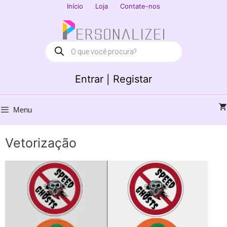
Saltar
Início
Loja
Contate-nos
para
Fechar
o
conteúdo
Products
search
Entrar | Registar
Menu
Vetorização