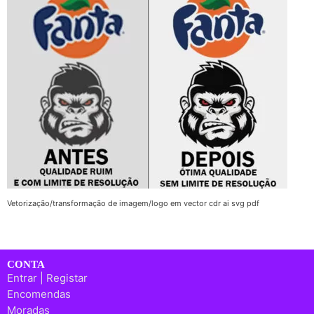
Vetorização/transformação de imagem/logo em vector cdr ai svg pdf
CONTA
Entrar | Registar
Encomendas
Moradas