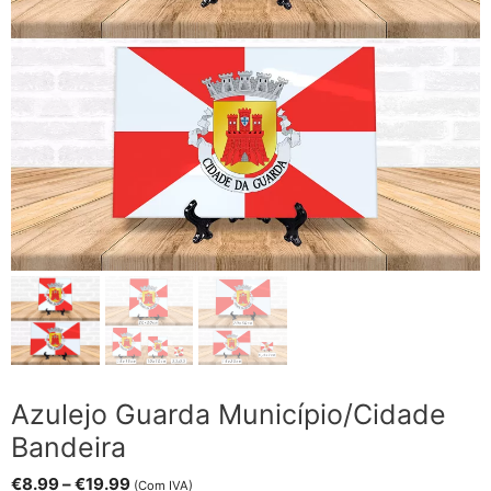
Azulejo Guarda Município/Cidade
Bandeira
Price
€
8.99
–
€
19.99
(Com IVA)