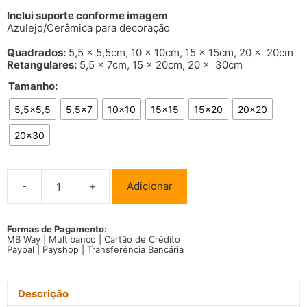
range:
Inclui suporte conforme imagem
€8.99
Azulejo/Cerâmica para decoração
through
€19.99
Quadrados:
5,5 x 5,5cm, 10 x 10cm, 15 x 15cm, 20 x 20cm
Retangulares:
5,5 x 7cm, 15 x 20cm, 20 x 30cm
Tamanho:
5,5x5,5
5,5x7
10x10
15x15
15x20
20x20
20x30
-
+
Adicionar
Quantidade
de
Azulejo
Guarda
Formas de Pagamento:
MB Way | Multibanco | Cartão de Crédito
Município/Cidade
Paypal | Payshop | Transferência Bancária
Bandeira
Descrição