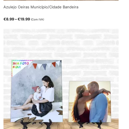
Azulejo Oeiras Município/Cidade Bandeira
Price
€
8.99
–
€
19.99
(Com IVA)
range:
€8.99
through
€19.99