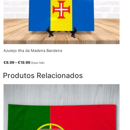
Azulejo Ilha da Madeira Bandeira
Price
€
8.99
–
€
19.99
(Com IVA)
range:
€8.99
Produtos Relacionados
through
€19.99