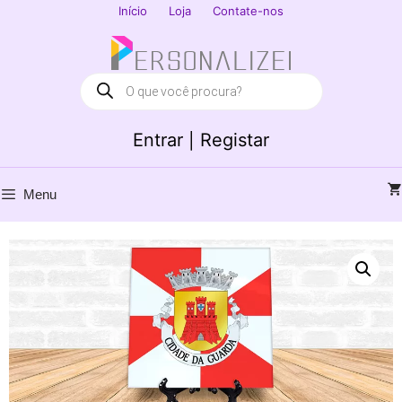
Saltar
Início
Loja
Contate-nos
para
Fechar
o
conteúdo
Products
search
Entrar | Registar
Menu