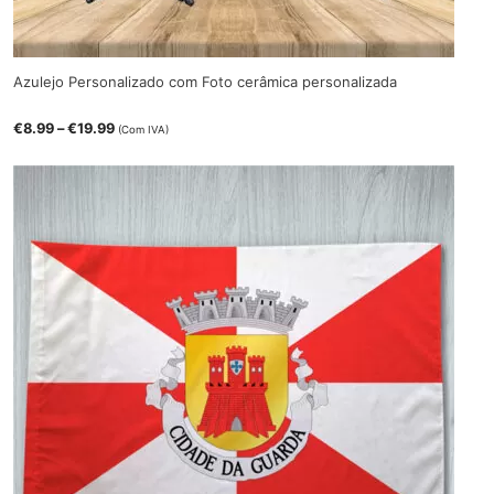
Azulejo Personalizado com Foto cerâmica personalizada
Price
€
8.99
–
€
19.99
(Com IVA)
range:
€8.99
through
€19.99