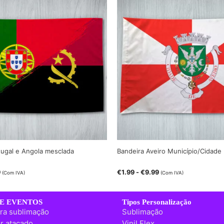
tugal e Angola mesclada
Bandeira Aveiro Município/Cidade
9
€
1.99
-
€
9.99
(Com IVA)
(Com IVA)
E EVENTOS
Tipos Personalização
ra sublimação
Sublimação
r atacado
Vinil Flex