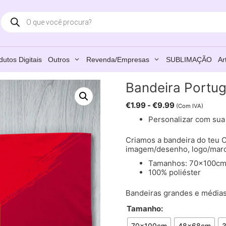
Products
search
dutos Digitais
Outros
Revenda/Empresas
SUBLIMAÇÃO
Ar
Bandeira Portu
€
1.99
-
€
9.99
(Com IVA)
Personalizar com su
Criamos a bandeira do teu C
imagem/desenho, logo/marc
Tamanhos: 70x100cm
100% poliéster
Bandeiras grandes e médias,
Tamanho:
70x100cm
48x68cm