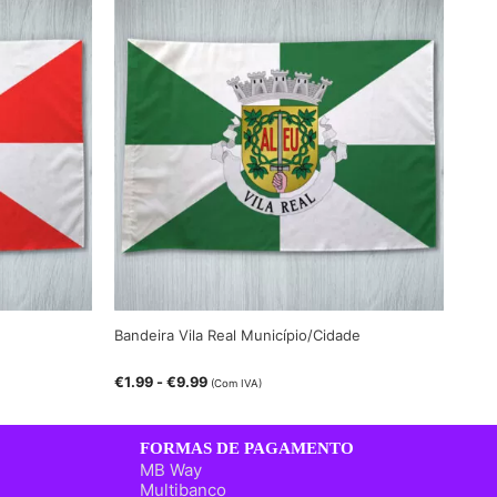
Bandeira Vila Real Município/Cidade
€
1.99
-
€
9.99
(Com IVA)
FORMAS DE PAGAMENTO
MB Way
Multibanco