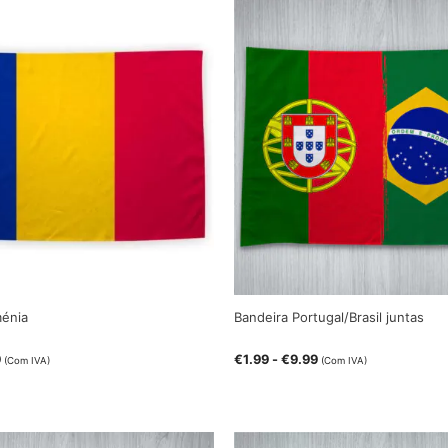
ménia
Bandeira Portugal/Brasil juntas
9
€
1.99
-
€
9.99
(Com IVA)
(Com IVA)