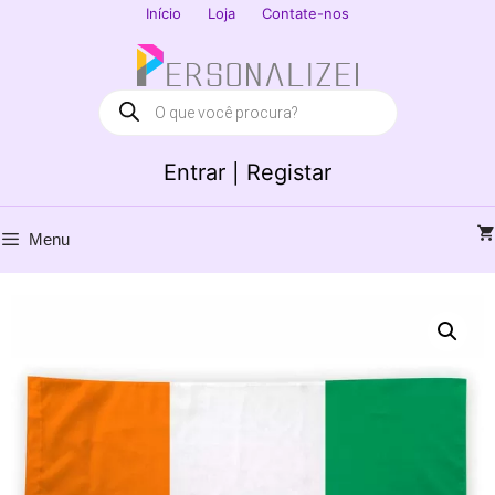
Saltar
Início
Loja
Contate-nos
para
Fechar
o
conteúdo
Products
search
Entrar | Registar
Menu