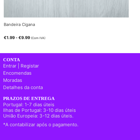
Bandeira Cigana
€
1.99
-
€
9.99
(Com IVA)
CONTA
Entrar | Registar
Encomendas
Moradas
Detalhes da conta
PRAZOS DE ENTREGA
Portugal: 1-7 dias úteis
Ilhas de Portugal: 3-10 dias úteis
União Europeia: 3-12 dias úteis.
*A contabilizar após o pagamento.