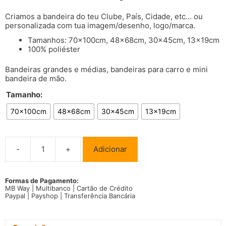
Criamos a bandeira do teu Clube, País, Cidade, etc… ou
personalizada com tua imagem/desenho, logo/marca.
Tamanhos: 70x100cm, 48x68cm, 30x45cm, 13x19cm
100% poliéster
Bandeiras grandes e médias, bandeiras para carro e mini
bandeira de mão.
Tamanho:
70x100cm
48x68cm
30x45cm
13x19cm
-
+
Adicionar
Quantidade
de
Bandeira
Costa
Formas de Pagamento:
MB Way | Multibanco | Cartão de Crédito
do
Paypal | Payshop | Transferência Bancária
Marfim