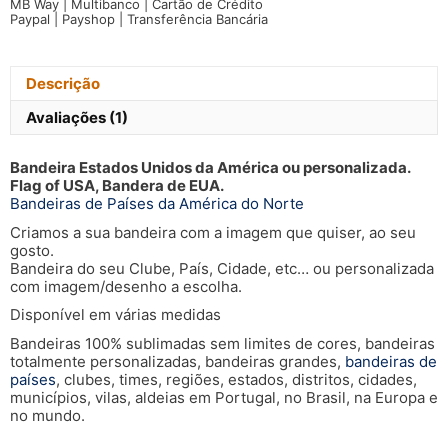
MB Way | Multibanco | Cartão de Crédito
Unidos
Paypal | Payshop | Transferência Bancária
da
América
Descrição
Avaliações (1)
Bandeira Estados Unidos da América ou personalizada.
Flag of USA, Bandera de EUA.
Bandeiras de Países da América do Norte
Criamos a sua bandeira com a imagem que quiser, ao seu
gosto.
Bandeira do seu Clube, País, Cidade, etc… ou personalizada
com imagem/desenho a escolha.
Disponível em várias medidas
Bandeiras 100% sublimadas sem limites de cores, bandeiras
totalmente personalizadas, bandeiras grandes,
bandeiras de
países
, clubes, times, regiões, estados, distritos, cidades,
municípios, vilas, aldeias em Portugal, no Brasil, na Europa e
no mundo.