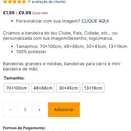
(
1
avaliação de cliente)
5.00
de 5
€
1.99
-
€
9.99
(Com IVA)
Personalizar com sua imagem?
CLIQUE AQUI
Criamos a bandeira do teu Clube, País, Cidade, etc… ou
personalizada com tua imagem/desenho, logo/marca.
Tamanhos: 70x100cm, 48x68cm, 30x45cm, 13x19cm
100% poliéster
Bandeiras grandes e médias, bandeiras para carro e mini
bandeira de mão.
Tamanho:
70x100cm
48x68cm
30x45cm
13x19cm
-
+
Adicionar
Quantidade
de
Bandeira
Estados
Formas de Pagamento: