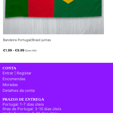
Bandeira Portugal/Brasil juntas
€
1.99
-
€
9.99
(Com IVA)
CONTA
Entrar | Registar
Encomendas
Moradas
Detalhes da conta
PRAZOS DE ENTREGA
Portugal: 1-7 dias úteis
Ilhas de Portugal: 3-10 dias úteis