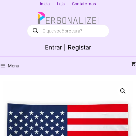
Saltar
Início
Loja
Contate-nos
para
Fechar
o
conteúdo
Products
search
Entrar | Registar
Menu