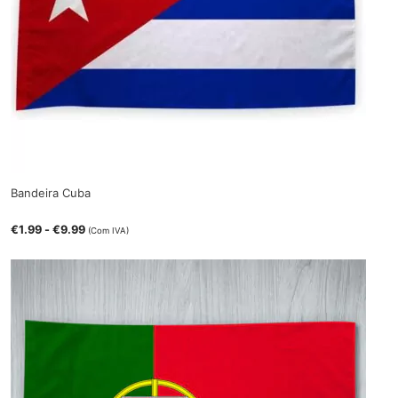
Bandeira Cuba
€
1.99
-
€
9.99
(Com IVA)