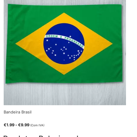
Bandeira Brasil
€
1.99
-
€
9.99
(Com IVA)