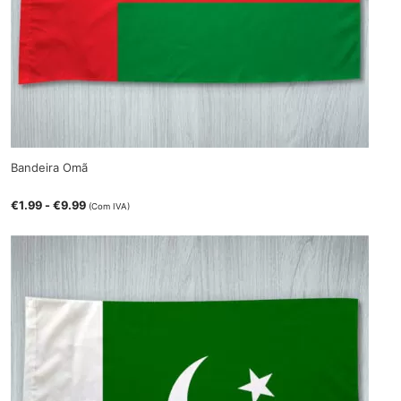
Bandeira Omã
€
1.99
-
€
9.99
(Com IVA)