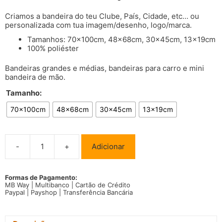
Criamos a bandeira do teu Clube, País, Cidade, etc… ou
personalizada com tua imagem/desenho, logo/marca.
Tamanhos: 70x100cm, 48x68cm, 30x45cm, 13x19cm
100% poliéster
Bandeiras grandes e médias, bandeiras para carro e mini
bandeira de mão.
Tamanho:
70x100cm
48x68cm
30x45cm
13x19cm
-
+
Adicionar
Quantidade
de
Bandeira
Filipinas
Formas de Pagamento:
MB Way | Multibanco | Cartão de Crédito
Paypal | Payshop | Transferência Bancária