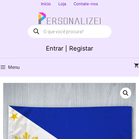
Saltar
Início
Loja
Contate-nos
para
Fechar
o
conteúdo
Products
search
Entrar | Registar
Menu