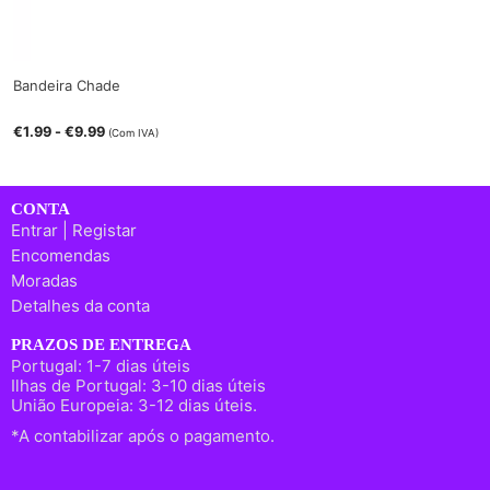
Bandeira Chade
€
1.99
-
€
9.99
(Com IVA)
CONTA
Entrar | Registar
Encomendas
Moradas
Detalhes da conta
PRAZOS DE ENTREGA
Portugal: 1-7 dias úteis
Ilhas de Portugal: 3-10 dias úteis
União Europeia: 3-12 dias úteis.
*A contabilizar após o pagamento.