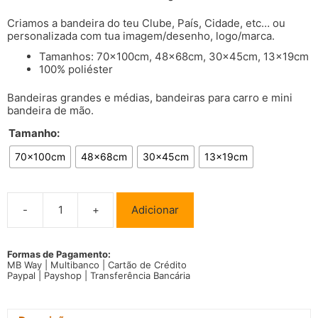
Criamos a bandeira do teu Clube, País, Cidade, etc… ou
personalizada com tua imagem/desenho, logo/marca.
Tamanhos: 70x100cm, 48x68cm, 30x45cm, 13x19cm
100% poliéster
Bandeiras grandes e médias, bandeiras para carro e mini
bandeira de mão.
Tamanho:
70x100cm
48x68cm
30x45cm
13x19cm
-
+
Adicionar
Quantidade
de
Bandeira
Islândia
Formas de Pagamento:
MB Way | Multibanco | Cartão de Crédito
Paypal | Payshop | Transferência Bancária