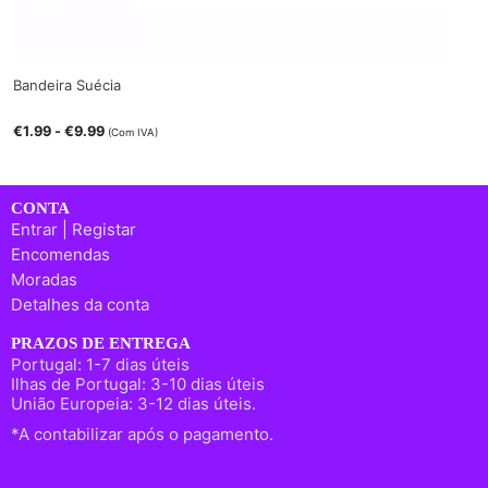
Bandeira Suécia
€
1.99
-
€
9.99
(Com IVA)
CONTA
Entrar | Registar
Encomendas
Moradas
Detalhes da conta
PRAZOS DE ENTREGA
Portugal: 1-7 dias úteis
Ilhas de Portugal: 3-10 dias úteis
União Europeia: 3-12 dias úteis.
*A contabilizar após o pagamento.