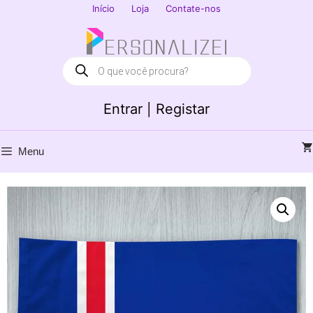
Saltar
Início
Loja
Contate-nos
para
Fechar
o
conteúdo
Products
search
Entrar | Registar
Menu