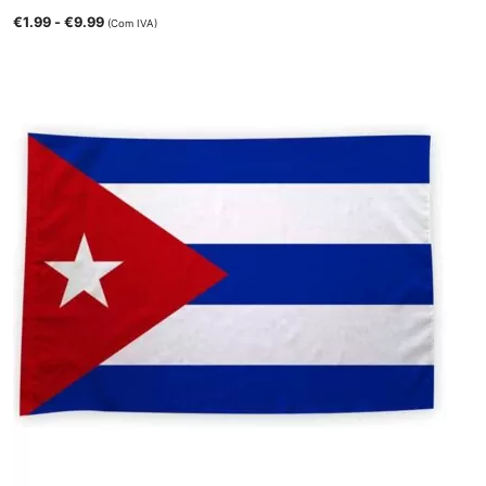
€
1.99
-
€
9.99
(Com IVA)