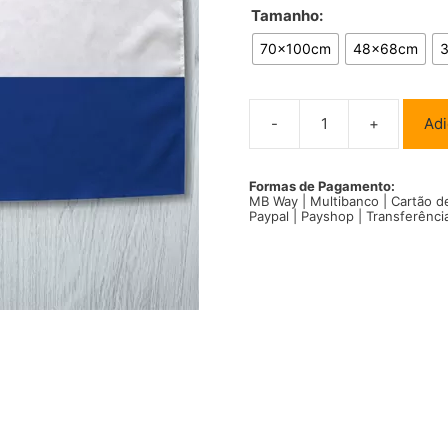
Tamanho:
70x100cm
48x68cm
-
+
Adi
Quantidade
de
Bandeira
Países
Formas de Pagamento:
MB Way | Multibanco | Cartão d
Baixos
Paypal | Payshop | Transferênci