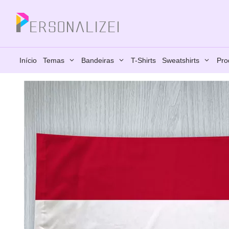
Saltar
para
Fechar
o
conteúdo
Início
Temas
Bandeiras
T-Shirts
Sweatshirts
Pro