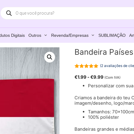
Products
search
dutos Digitais
Outros
Revenda/Empresas
SUBLIMAÇÃO
Ar
Bandeira Países
(
2
avaliações de cli
5.00
de 5
€
1.99
-
€
9.99
(Com IVA)
Personalizar com su
Criamos a bandeira do teu C
imagem/desenho, logo/marc
Tamanhos: 70x100cm
100% poliéster
Bandeiras grandes e médias,