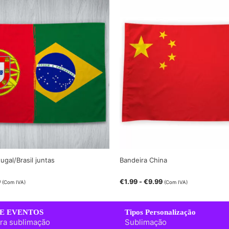
ugal/Brasil juntas
Bandeira China
9
€
1.99
-
€
9.99
(Com IVA)
(Com IVA)
E EVENTOS
Tipos Personalização
ra sublimação
Sublimação