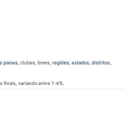
e países
, clubes, times,
regiões
,
estados, distritos
,
 finais, variando entre 1-4%.