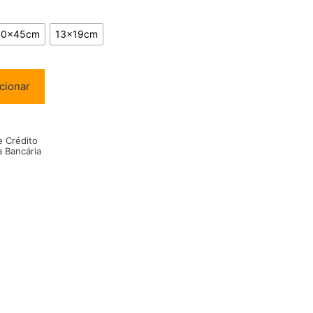
30x45cm
13x19cm
cionar
e Crédito
a Bancária