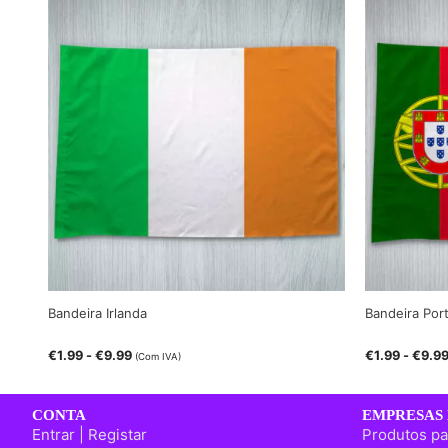
Bandeira Irlanda
Bandeira Port
€
1.99
-
€
9.99
€
1.99
-
€
9.9
(Com IVA)
CONTA
EMPRESAS 
Entrar | Registar
Produtos pa