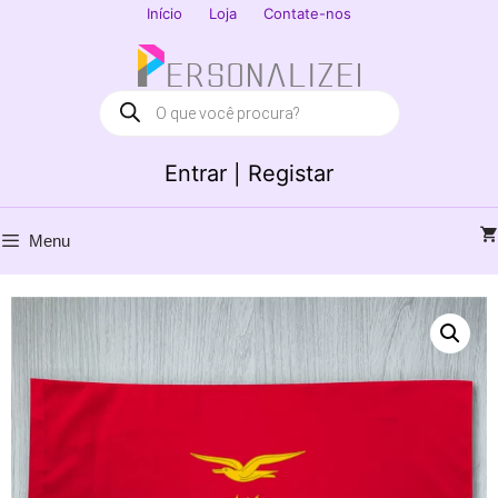
Saltar
Início
Loja
Contate-nos
para
Fechar
o
conteúdo
Products
search
Entrar | Registar
Menu