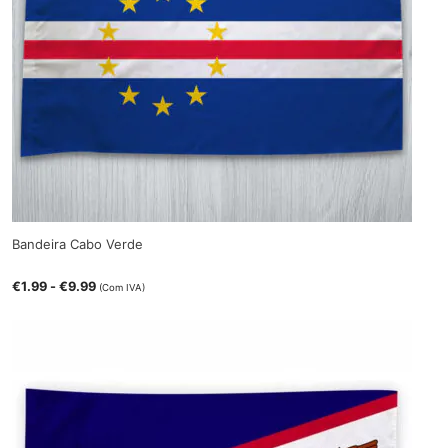
Bandeira Cabo Verde
€
1.99
-
€
9.99
(Com IVA)