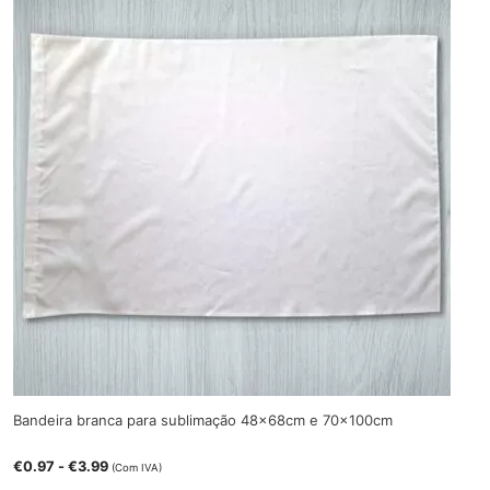
Bandeira branca para sublimação 48x68cm e 70x100cm
€
0.97
-
€
3.99
(Com IVA)