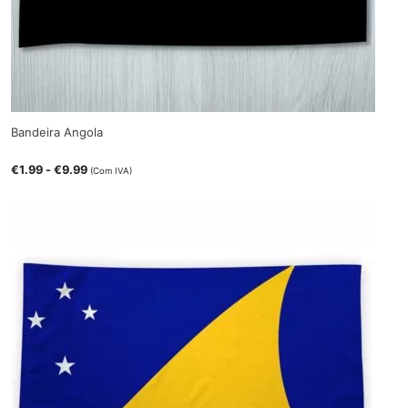
Bandeira Angola
€
1.99
-
€
9.99
(Com IVA)