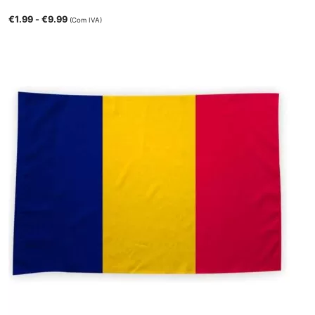
€
1.99
-
€
9.99
(Com IVA)