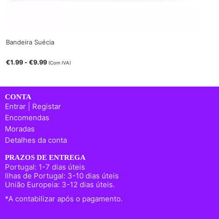
Bandeira Suécia
€
1.99
-
€
9.99
(Com IVA)
CONTA
Entrar | Registar
Encomendas
Moradas
Detalhes da conta
PRAZOS DE ENTREGA
Portugal: 1-7 dias úteis
Ilhas de Portugal: 3-10 dias úteis
União Europeia: 3-12 dias úteis.
*A contabilizar após o pagamento.