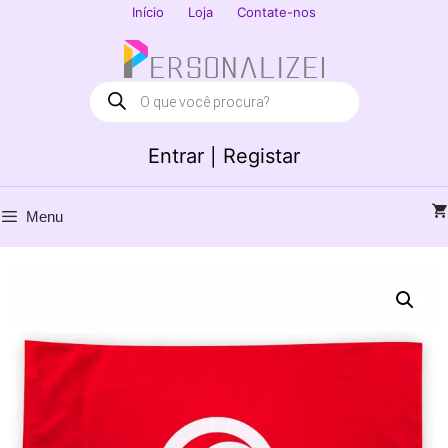
Saltar
Início
Loja
Contate-nos
para
Fechar
o
conteúdo
Products
search
Entrar | Registar
Menu