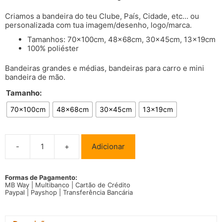
Criamos a bandeira do teu Clube, País, Cidade, etc… ou
personalizada com tua imagem/desenho, logo/marca.
Tamanhos: 70x100cm, 48x68cm, 30x45cm, 13x19cm
100% poliéster
Bandeiras grandes e médias, bandeiras para carro e mini
bandeira de mão.
Tamanho:
70x100cm
48x68cm
30x45cm
13x19cm
-
+
Adicionar
Quantidade
de
Bandeira
Tunísia
Formas de Pagamento:
MB Way | Multibanco | Cartão de Crédito
Paypal | Payshop | Transferência Bancária