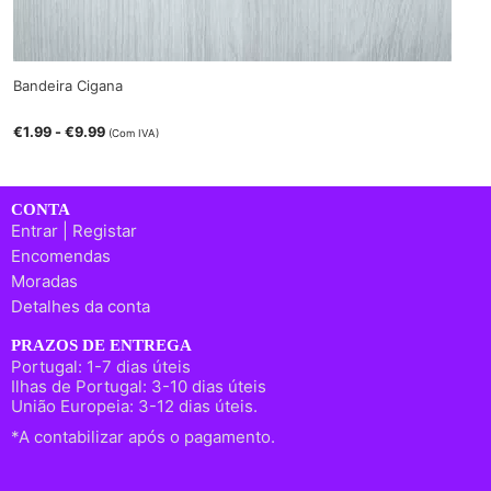
Bandeira Cigana
€
1.99
-
€
9.99
(Com IVA)
CONTA
Entrar | Registar
Encomendas
Moradas
Detalhes da conta
PRAZOS DE ENTREGA
Portugal: 1-7 dias úteis
Ilhas de Portugal: 3-10 dias úteis
União Europeia: 3-12 dias úteis.
*A contabilizar após o pagamento.