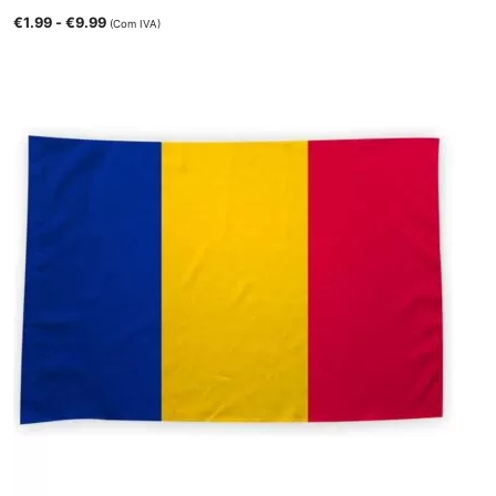
€
1.99
-
€
9.99
(Com IVA)