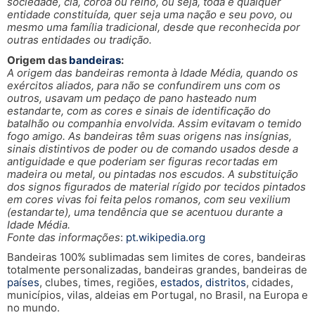
sociedade, clã, coroa ou reino, ou seja, toda e qualquer
entidade constituída, quer seja uma nação e seu povo, ou
mesmo uma família tradicional, desde que reconhecida por
outras entidades ou tradição.
Origem das
bandeiras
:
A origem das bandeiras remonta à Idade Média, quando os
exércitos aliados, para não se confundirem uns com os
outros, usavam um pedaço de pano hasteado num
estandarte, com as cores e sinais de identificação do
batalhão ou companhia envolvida. Assim evitavam o temido
fogo amigo. As bandeiras têm suas origens nas insígnias,
sinais distintivos de poder ou de comando usados desde a
antiguidade e que poderiam ser figuras recortadas em
madeira ou metal, ou pintadas nos escudos. A substituição
dos signos figurados de material rígido por tecidos pintados
em cores vivas foi feita pelos romanos, com seu vexilium
(estandarte), uma tendência que se acentuou durante a
Idade Média.
Fonte das informações
:
pt.wikipedia.org
Bandeiras 100% sublimadas sem limites de cores, bandeiras
totalmente personalizadas, bandeiras grandes, bandeiras de
países
, clubes, times, regiões,
estados, distritos
, cidades,
municípios, vilas, aldeias em Portugal, no Brasil, na Europa e
no mundo.