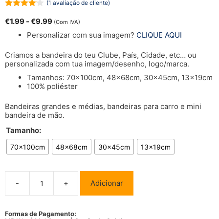
(
1
avaliação de cliente)
4.00
de
€
1.99
-
€
9.99
5
(Com IVA)
Personalizar com sua imagem?
CLIQUE AQUI
Criamos a bandeira do teu Clube, País, Cidade, etc… ou
personalizada com tua imagem/desenho, logo/marca.
Tamanhos: 70x100cm, 48x68cm, 30x45cm, 13x19cm
100% poliéster
Bandeiras grandes e médias, bandeiras para carro e mini
bandeira de mão.
Tamanho:
70x100cm
48x68cm
30x45cm
13x19cm
-
+
Adicionar
Quantidade
de
Bandeira
Vila
Formas de Pagamento: