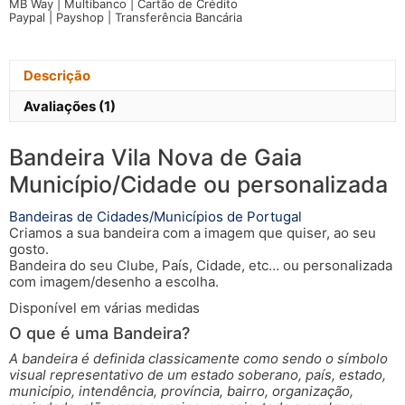
MB Way | Multibanco | Cartão de Crédito
Nova
Paypal | Payshop | Transferência Bancária
de
Gaia
Município/Cidade
Descrição
Avaliações (1)
Bandeira Vila Nova de Gaia
Município/Cidade ou personalizada
Bandeiras de Cidades/Municípios de Portugal
Criamos a sua bandeira com a imagem que quiser, ao seu
gosto.
Bandeira do seu Clube, País, Cidade, etc… ou personalizada
com imagem/desenho a escolha.
Disponível em várias medidas
O que é uma Bandeira?
A bandeira é definida classicamente como sendo o símbolo
visual representativo de um estado soberano, país, estado,
município, intendência, província, bairro, organização,