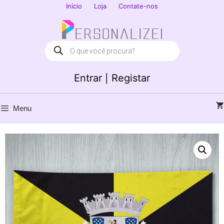
Saltar
Início
Loja
Contate-nos
para
Fechar
o
conteúdo
Products
search
Entrar | Registar
Menu