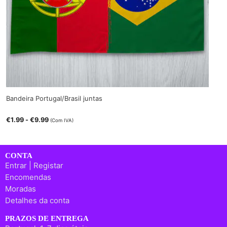
Bandeira Portugal/Brasil juntas
€
1.99
-
€
9.99
(Com IVA)
CONTA
Entrar | Registar
Encomendas
Moradas
Detalhes da conta
PRAZOS DE ENTREGA