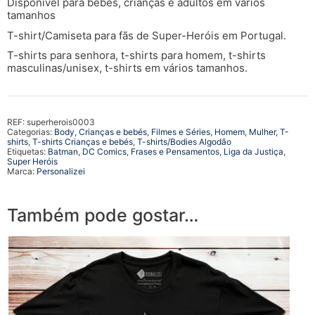
Disponível para bebés, crianças e adultos em vários
tamanhos
T-shirt/Camiseta para fãs de Super-Heróis em Portugal.
T-shirts para senhora, t-shirts para homem, t-shirts
masculinas/unisex, t-shirts em vários tamanhos.
REF:
superherois0003
Categorias:
Body
,
Crianças e bebés
,
Filmes e Séries
,
Homem
,
Mulher
,
T-
shirts
,
T-shirts Crianças e bebés
,
T-shirts/Bodies Algodão
Etiquetas:
Batman
,
DC Comics
,
Frases e Pensamentos
,
Liga da Justiça
,
Super Heróis
Marca:
Personalizei
Também pode gostar…