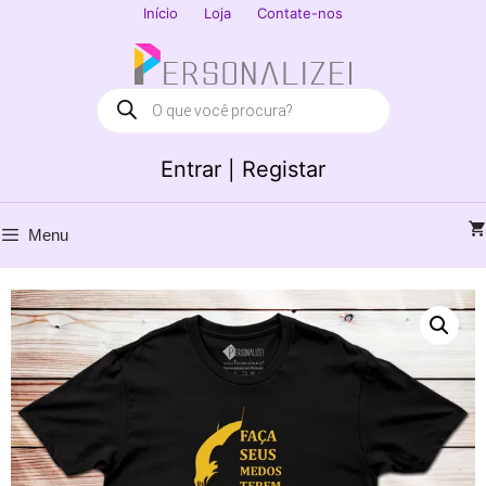
Saltar
Início
Loja
Contate-nos
para
Fechar
o
conteúdo
Products
search
Entrar | Registar
Menu