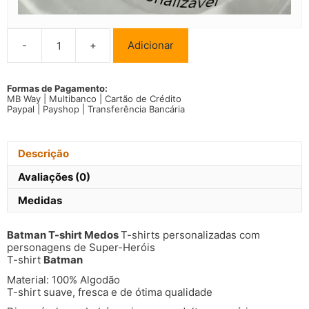
-
+
Adicionar
Quantidade
de
Batman
T-
Formas de Pagamento:
MB Way | Multibanco | Cartão de Crédito
shirt
Paypal | Payshop | Transferência Bancária
Medos
Descrição
Avaliações (0)
Medidas
Batman T-shirt Medos
T-shirts personalizadas com
personagens de Super-Heróis
T-shirt
Batman
Material: 100% Algodão
T-shirt suave, fresca e de ótima qualidade