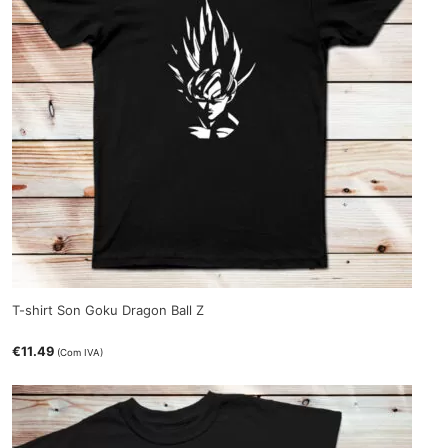
T-shirt Son Goku Dragon Ball Z
€
11.49
(Com IVA)