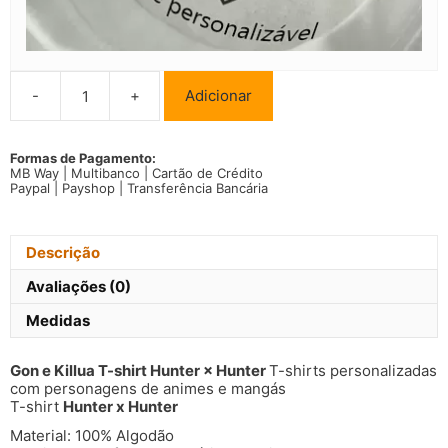
-
+
Adicionar
Quantidade
de
Gon
e
Formas de Pagamento:
MB Way | Multibanco | Cartão de Crédito
Killua
Paypal | Payshop | Transferência Bancária
T-
shirt
Hunter
×
Descrição
Hunter
Avaliações (0)
Medidas
Gon e Killua T-shirt Hunter × Hunter
T-shirts personalizadas
com personagens de animes e mangás
T-shirt
Hunter x Hunter
Material: 100% Algodão