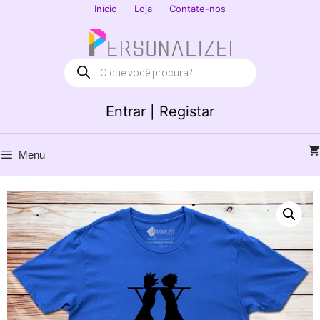
Saltar
Início
Loja
Contate-nos
para
Fechar
o
conteúdo
Products
search
Entrar | Registar
Menu