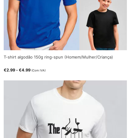
T-shirt algodão 150g ring-spun (Homem/Mulher/Criança)
€
2.99
-
€
4.99
(Com IVA)