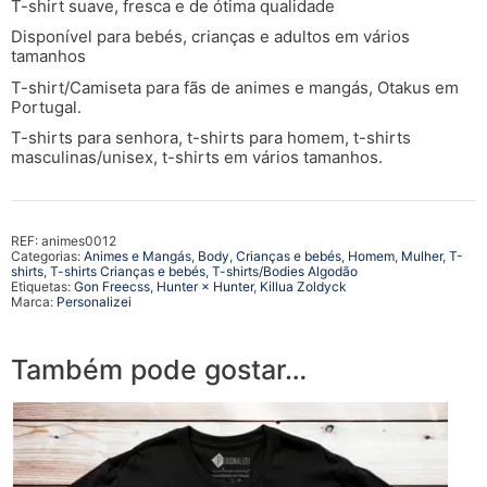
T-shirt suave, fresca e de ótima qualidade
Disponível para bebés, crianças e adultos em vários
tamanhos
T-shirt/Camiseta para fãs de animes e mangás, Otakus em
Portugal.
T-shirts para senhora, t-shirts para homem, t-shirts
masculinas/unisex, t-shirts em vários tamanhos.
REF:
animes0012
Categorias:
Animes e Mangás
,
Body
,
Crianças e bebés
,
Homem
,
Mulher
,
T-
shirts
,
T-shirts Crianças e bebés
,
T-shirts/Bodies Algodão
Etiquetas:
Gon Freecss
,
Hunter × Hunter
,
Killua Zoldyck
Marca:
Personalizei
Também pode gostar…