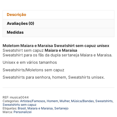
Sweatshirt
unisex
Descrição
Avaliações (0)
Medidas
Moletom Maiara e Maraisa Sweatshirt sem capuz unisex
Sweatshirt sem capuz
Maiara e Maraisa
Sweatshirt para os fãs da dupla sertaneja Maiara e Maraisa.
Unisex e em vários tamanhos
Sweatshirts/Moletons sem capuz
Sweatshirts para senhora, homem, Sweatshirts unisex.
REF:
musica0044
Categorias:
Artistas/Famosos
,
Homem
,
Mulher
,
Música/Bandas
,
Sweatshirts
,
Sweatshirts sem capuz
Etiquetas:
Brasil
,
Maiara e Maraisa
,
Sertanejo
Marca:
Personalizei