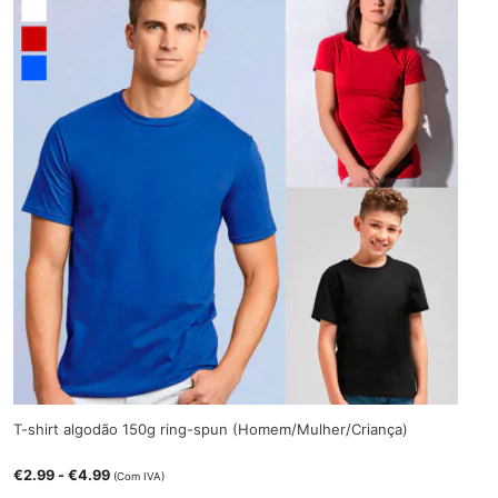
T-shirt algodão 150g ring-spun (Homem/Mulher/Criança)
€
2.99
-
€
4.99
(Com IVA)