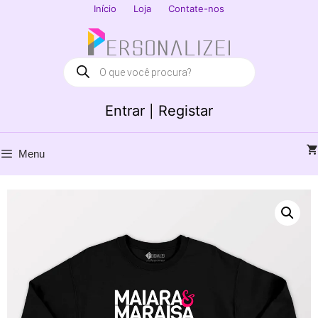
Saltar
Início
Loja
Contate-nos
para
Fechar
o
conteúdo
Products
search
Entrar | Registar
Menu