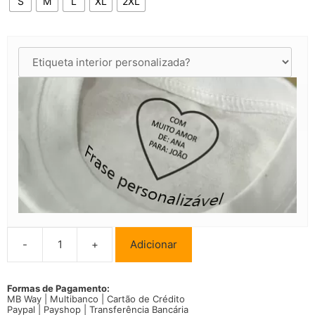
S
M
L
XL
2XL
-
+
Adicionar
Quantidade
de
Moletom
Maiara
Formas de Pagamento:
MB Way | Multibanco | Cartão de Crédito
e
Paypal | Payshop | Transferência Bancária
Maraisa