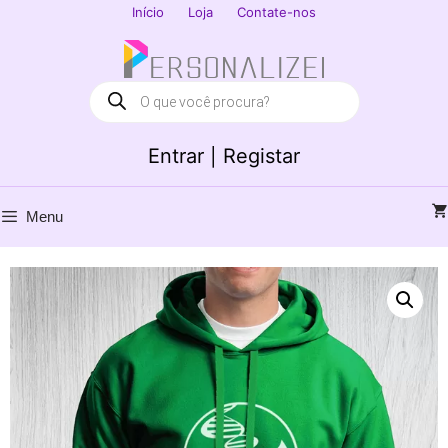
Saltar
Início
Loja
Contate-nos
para
Fechar
o
conteúdo
Products
search
Entrar | Registar
Menu