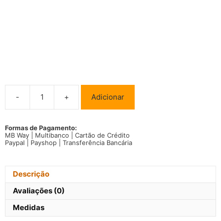
-
+
Adicionar
Quantidade
de
Sweatshirt
com
Formas de Pagamento:
MB Way | Multibanco | Cartão de Crédito
capuz
Paypal | Payshop | Transferência Bancária
Biologia
Curso/Profissão
Descrição
Avaliações (0)
Medidas