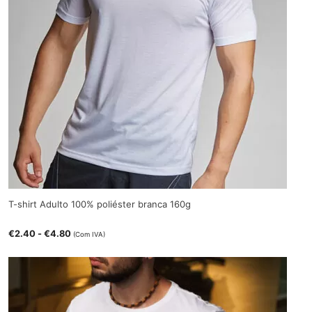
T-shirt Adulto 100% poliéster branca 160g
€
2.40
-
€
4.80
(Com IVA)