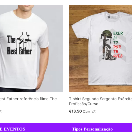
est Father referência filme The
T-shirt Segundo Sargento Exércit
Profissão/Curso
€
13.50
A)
(Com IVA)
E EVENTOS
Tipos Personalização