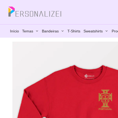
Saltar
para
Fechar
o
conteúdo
Início
Temas
Bandeiras
T-Shirts
Sweatshirts
Pro