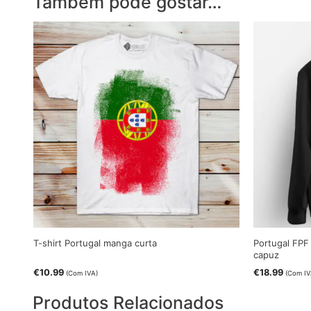
Também pode gostar…
T-shirt Portugal manga curta
Portugal FPF
capuz
€
10.99
€
18.99
(Com IVA)
(Com IV
Produtos Relacionados