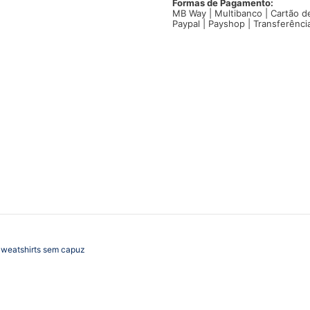
Portugal
Formas de Pagamento:
MB Way | Multibanco | Cartão d
escudo
Paypal | Payshop | Transferênci
FPF
seleção
weatshirts sem capuz