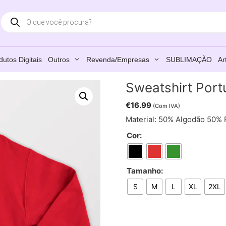
Products
search
dutos Digitais
Outros
Revenda/Empresas
SUBLIMAÇÃO
Ar
Sweatshirt Port
€
16.99
(Com IVA)
Material: 50% Algodão 50% 
Cor:
Tamanho:
S
M
L
XL
2XL