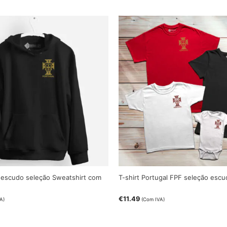
 escudo seleção Sweatshirt com
T-shirt Portugal FPF seleção esc
€
11.49
A)
(Com IVA)