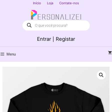
Saltar
Início
Loja
Contate-nos
para
Fechar
o
conteúdo
Products
search
Entrar | Registar
Menu