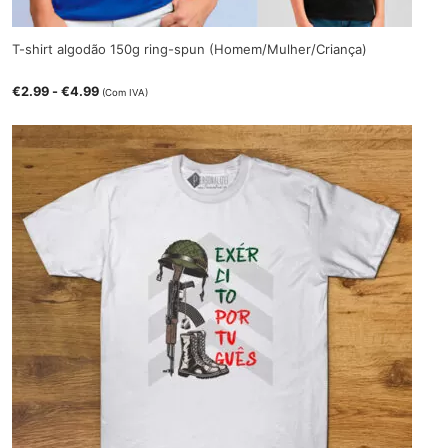
T-shirt algodão 150g ring-spun (Homem/Mulher/Criança)
€
2.99
-
€
4.99
(Com IVA)