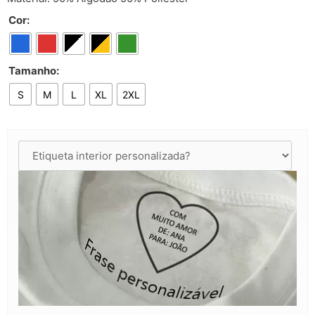
Cor:
Tamanho:
S
M
L
XL
2XL