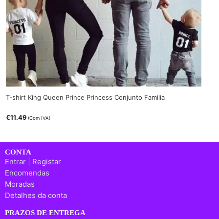
T-shirt King Queen Prince Princess Conjunto Família
€
11.49
(Com IVA)
CONTA
Entrar | Registar
Encomendas
Moradas
Detalhes da conta
PRAZOS DE ENTREGA