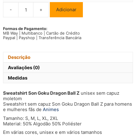
-
+
Adicionar
Quantidade
de
Sweatshirt
Son
Formas de Pagamento:
MB Way | Multibanco | Cartão de Crédito
Goku
Paypal | Payshop | Transferência Bancária
Dragon
Ball
Z
Descrição
Avaliações (0)
Medidas
Sweatshirt Son Goku Dragon Ball Z
unisex sem capuz
moletom
Sweatshirt sem capuz Son Goku Dragon Ball Z para homens
e mulheres fãs de
Animes
Tamanho: S, M, L, XL, 2XL
Material: 50% Algodão 50% Poliéster
Em várias cores, unisex e em vários tamanhos