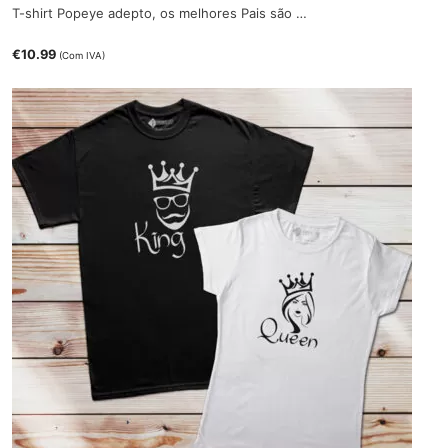
T-shirt Popeye adepto, os melhores Pais são …
€
10.99
(Com IVA)