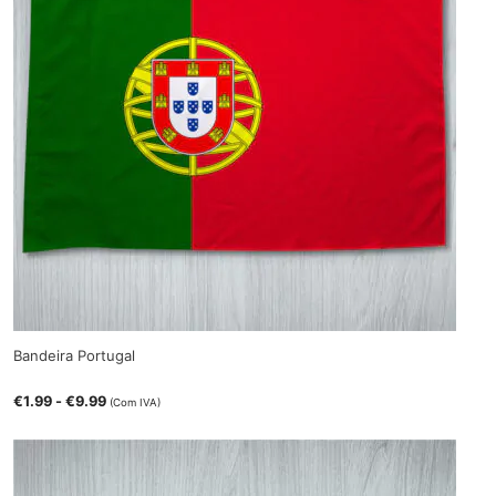
Bandeira Portugal
€
1.99
-
€
9.99
(Com IVA)