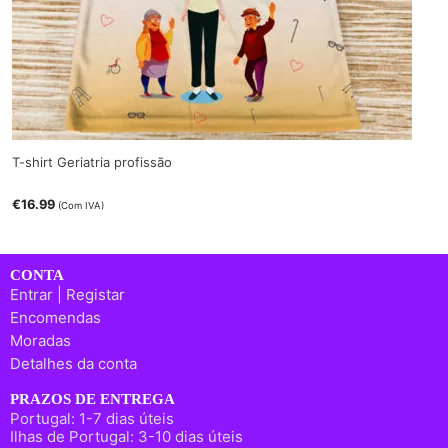
T-shirt Geriatria profissão
€
16.99
(Com IVA)
CONTA
Entrar | Registar
Encomendas
Moradas
Detalhes da conta
PRAZOS DE ENTREGA
Portugal: 1-7 dias úteis
Ilhas de Portugal: 3-10 dias úteis