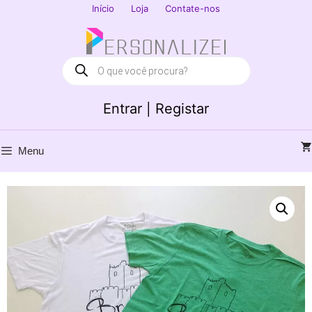
Saltar
Início
Loja
Contate-nos
para
Fechar
o
conteúdo
Products
search
Entrar | Registar
Menu