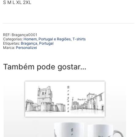
S M L XL 2XL
REF:
Bragança0001
Categorias:
Homem
,
Portugal e Regiões
,
T-shirts
Etiquetas:
Bragança
,
Portugal
Marca:
Personalizei
Também pode gostar…