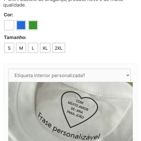
qualidade.
Cor:
Tamanho:
S
M
L
XL
2XL