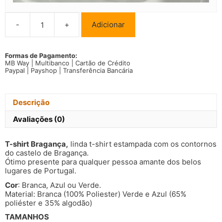
-
+
Adicionar
Quantidade
de
T-
shirt
Formas de Pagamento:
MB Way | Multibanco | Cartão de Crédito
Bragança
Paypal | Payshop | Transferência Bancária
Descrição
Avaliações (0)
T-shirt Bragança,
linda t-shirt estampada com os contornos
do castelo de Bragança.
Ótimo presente para qualquer pessoa amante dos belos
lugares de Portugal.
Cor
: Branca, Azul ou Verde.
Material: Branca (100% Poliester) Verde e Azul (65%
poliéster e 35% algodão)
TAMANHOS