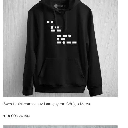
Sweatshirt com capuz I am gay em Código Morse
€
18.99
(Com IVA)