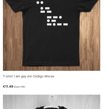
T-shirt I am gay em Código Morse
€
11.49
(Com IVA)