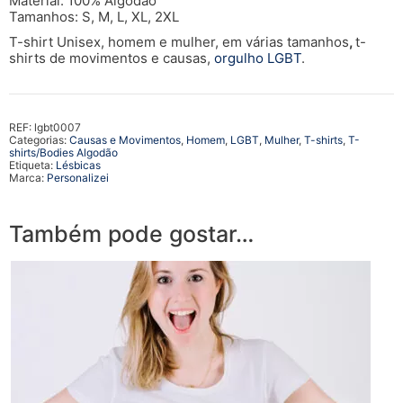
Material: 100% Algodão
Tamanhos: S, M, L, XL, 2XL
T-shirt Unisex, homem e mulher, em várias tamanhos
,
t-
shirts de movimentos e causas,
orgulho LGBT
.
REF:
lgbt0007
Categorias:
Causas e Movimentos
,
Homem
,
LGBT
,
Mulher
,
T-shirts
,
T-
shirts/Bodies Algodão
Etiqueta:
Lésbicas
Marca:
Personalizei
Também pode gostar…