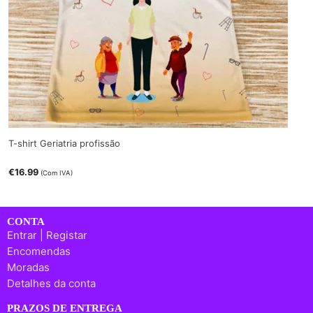
T-shirt Geriatria profissão
€
16.99
(Com IVA)
CONTA
Entrar | Registar
Encomendas
Moradas
Detalhes da conta
PRAZOS DE ENTREGA