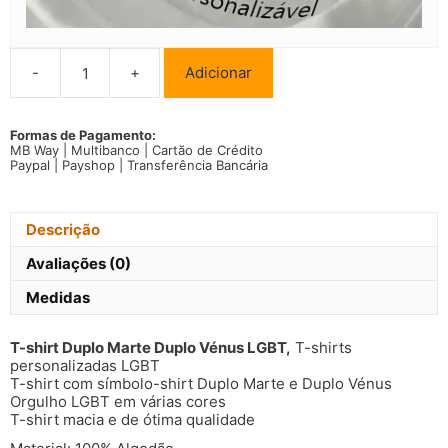
-
+
Adicionar
Quantidade
de
T-
shirt
Formas de Pagamento:
MB Way | Multibanco | Cartão de Crédito
Duplo
Paypal | Payshop | Transferência Bancária
Marte
Duplo
Vénus
LGBT
Descrição
Avaliações (0)
Medidas
T-shirt Duplo Marte Duplo Vénus LGBT,
T-shirts
personalizadas LGBT
T-shirt com símbolo-shirt Duplo Marte e Duplo Vénus
Orgulho LGBT em várias cores
T-shirt macia e de ótima qualidade