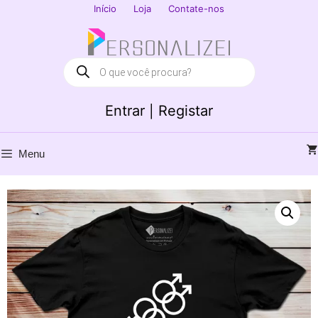
Saltar
Início
Loja
Contate-nos
para
Fechar
o
conteúdo
Products
search
Entrar | Registar
Menu