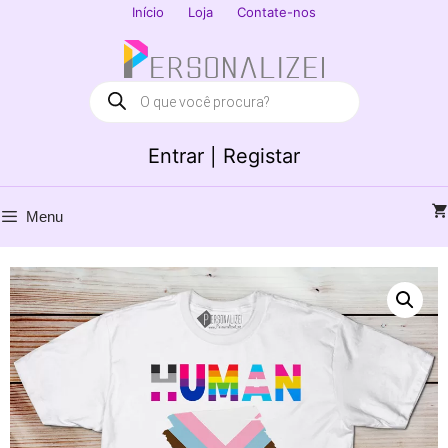
Saltar
Início
Loja
Contate-nos
para
Fechar
o
conteúdo
Products
search
Entrar | Registar
Menu