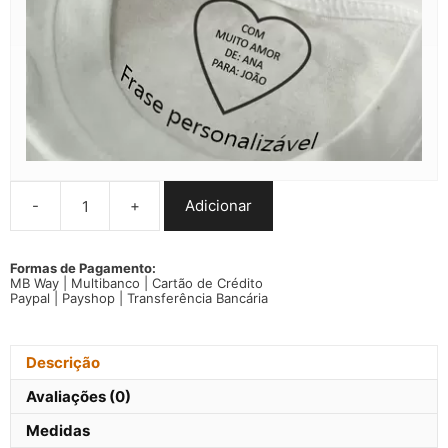
-
+
Adicionar
Quantidade
de
T-
shirt
Formas de Pagamento:
MB Way | Multibanco | Cartão de Crédito
Human
Paypal | Payshop | Transferência Bancária
LGBTQ+
Progresso
Orgulho
Gay
Descrição
flag
Avaliações (0)
Medidas