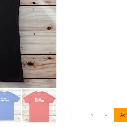
-
+
Adi
Quantidade
de