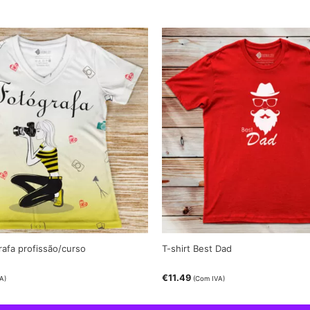
rafa profissão/curso
T-shirt Best Dad
€
11.49
A)
(Com IVA)