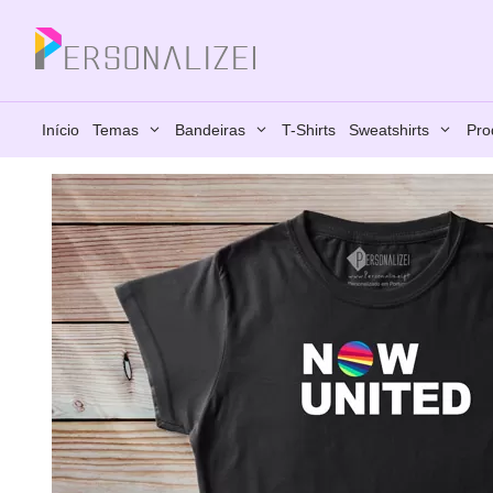
Saltar
para
Fechar
o
conteúdo
Início
Temas
Bandeiras
T-Shirts
Sweatshirts
Pro