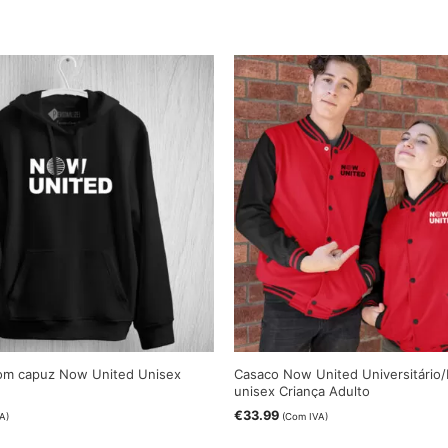
com capuz Now United Unisex
Casaco Now United Universitário/
unisex Criança Adulto
€
33.99
A)
(Com IVA)