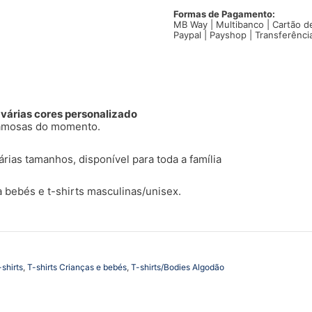
T-
shirt
Formas de Pagamento:
MB Way | Multibanco | Cartão d
Now
Paypal | Payshop | Transferênci
United
logo
colorido
m várias cores personalizado
 famosas do momento.
rias tamanhos, disponível para toda a família
a bebés e t-shirts masculinas/unisex.
-shirts
,
T-shirts Crianças e bebés
,
T-shirts/Bodies Algodão