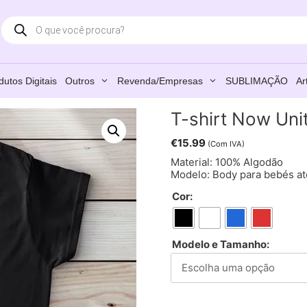
Products
search
dutos Digitais
Outros
Revenda/Empresas
SUBLIMAÇÃO
Ar
T-shirt Now Uni
€
15.99
(Com IVA)
Material: 100% Algodão
Modelo: Body para bebés até
Cor:
Modelo e Tamanho: