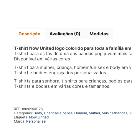
Descrição
Avaliações (0)
Medidas
T-shirt Now United logo colorido para toda a família e
T-shirt para os fãs de uma das bandas pop jovem mais
Disponível em várias cores
T-shirt para mulher, criança, homem/unisex e body em vá
T-shirt e bodies engraçados personalizados.
T-shirts para senhora, t-shirts para crianças, bodies par
T-shirts e bodies em várias cores e tamanhos.
REF:
musica0026
Categorias:
Body
,
Crianças e bebés
,
Homem
,
Mulher
,
Música/Bandas
,
T
Etiqueta:
Now United
Marca:
Personalizei