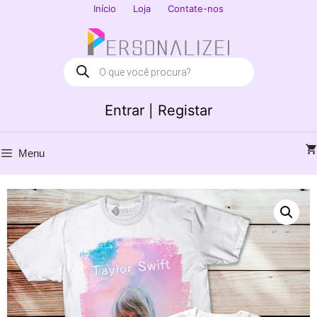
Saltar
Início
Loja
Contate-nos
para
Fechar
o
conteúdo
Products
search
Entrar | Registar
Menu