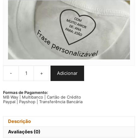
-
+
Adicionar
Quantidade
de
T-
shirt
Formas de Pagamento:
MB Way | Multibanco | Cartão de Crédito
Taylor
Paypal | Payshop | Transferência Bancária
Swift
manga
curta
branca
Descrição
Avaliações (0)