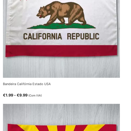
Bandeira Califórnia Estado USA
€
1.99
-
€
9.99
(Com IVA)