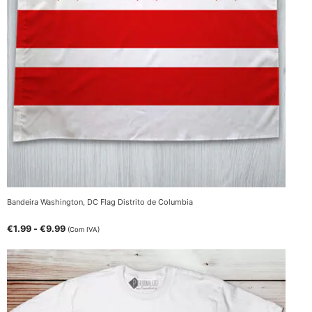
Bandeira Washington, DC Flag Distrito de Columbia
€
1.99
-
€
9.99
(Com IVA)