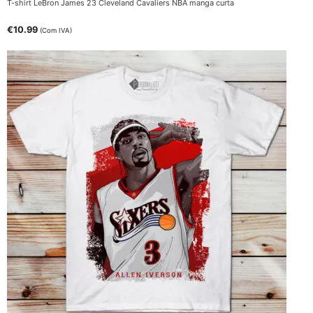
T-shirt LeBron James 23 Cleveland Cavaliers NBA manga curta
€
10.99
(Com IVA)