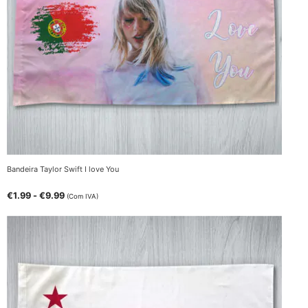
Bandeira Taylor Swift I love You
€
1.99
-
€
9.99
(Com IVA)