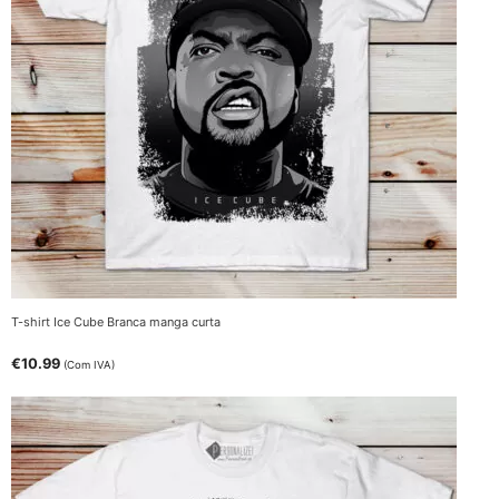
T-shirt Ice Cube Branca manga curta
€
10.99
(Com IVA)