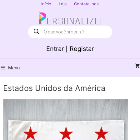
Saltar
Início
Loja
Contate-nos
para
Fechar
o
conteúdo
Products
search
Entrar | Registar
Menu
Estados Unidos da América