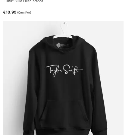
T-shirt Billie Eilish branca
€
10.99
(Com IVA)