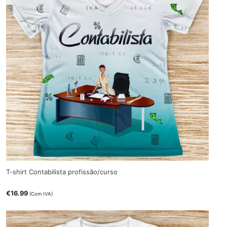
T-shirt Contabilista profissão/curso
€
16.99
(Com IVA)