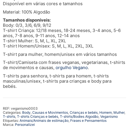
Disponível em várias cores e tamanhos
Material: 100% Algodão
Tamanhos disponíveis:
Body: 0/3, 3/6, 6/9, 9/12
T-shirt Criança: 12/18 meses, 18-24 meses, 3-4 anos, 5-6
anos, 7-8 anos, 9-11 anos, 12-14 anos
T-shirt Mulher: S, M, L, XL, 2XL
T-shirt Homem/Unisex: S, M, L, XL, 2XL, 3XL
T-shirt para mulher, homem/unisex em vários tamanhos
T-shirt/Camiseta com frases veganas, vegetarianas, t-shirts
de movimentos e causas,
orgulho Vegano
.
T-shirts para senhora, t-shirts para homem, t-shirts
masculinas/unisex, t-shirts para crianças e body para
bebés.
REF:
veganismo0003
Categorias:
Body
,
Causas e Movimentos
,
Crianças e bebés
,
Homem
,
Mulher
,
T-shirts
,
T-shirts Crianças e bebés
,
T-shirts/Bodies Algodão
,
Veganismo
Etiquetas:
Animais/Animais de estimação
,
Frases e Pensamentos
Marca:
Personalizei