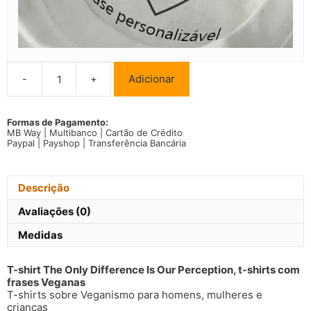
-
+
Adicionar
Quantidade
de
T-
shirt
Formas de Pagamento:
MB Way | Multibanco | Cartão de Crédito
The
Paypal | Payshop | Transferência Bancária
Only
Difference
Is
Our
Descrição
Perception
Homem/Mulher/Criança
Avaliações (0)
Medidas
T-shirt The Only Difference Is Our Perception, t-shirts com
frases Veganas
T-shirts sobre Veganismo para homens, mulheres e
crianças