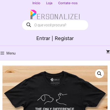
Saltar
Início
Loja
Contate-nos
para
Fechar
o
conteúdo
Products
search
Entrar | Registar
Menu