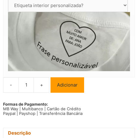
-
+
Adicionar
Quantidade
de
T-
shirt
Formas de Pagamento:
MB Way | Multibanco | Cartão de Crédito
Signo
Paypal | Payshop | Transferência Bancária
Balança
frase
A
injustiça
Descrição
num