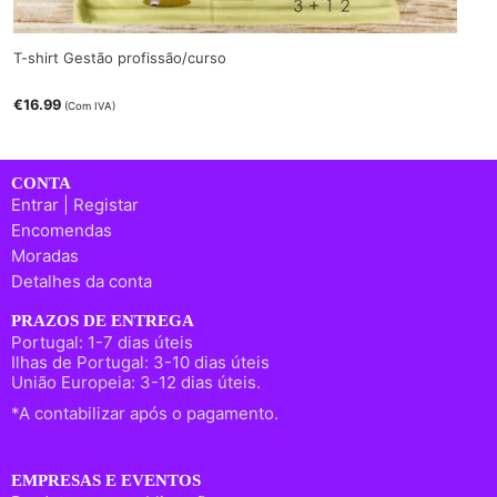
T-shirt Gestão profissão/curso
€
16.99
(Com IVA)
CONTA
Entrar | Registar
Encomendas
Moradas
Detalhes da conta
PRAZOS DE ENTREGA
Portugal: 1-7 dias úteis
Ilhas de Portugal: 3-10 dias úteis
União Europeia: 3-12 dias úteis.
*A contabilizar após o pagamento.
EMPRESAS E EVENTOS