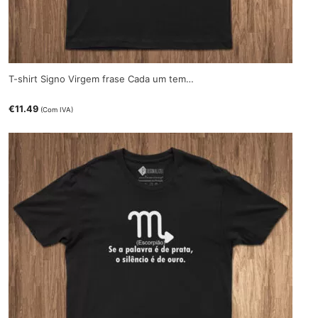
T-shirt Signo Virgem frase Cada um tem…
€
11.49
(Com IVA)