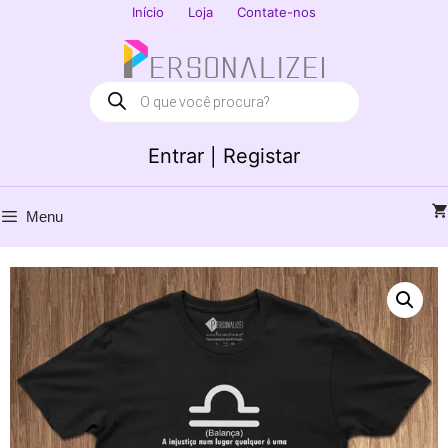
Saltar
Início
Loja
Contate-nos
para
Fechar
o
conteúdo
Products
search
Entrar | Registar
Menu