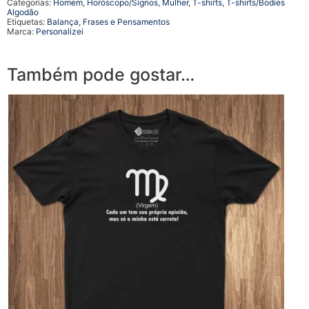
Categorias:
Homem
,
Horóscopo/Signos
,
Mulher
,
T-shirts
,
T-shirts/Bodies
Algodão
Etiquetas:
Balança
,
Frases e Pensamentos
Marca:
Personalizei
Também pode gostar…