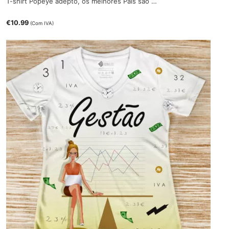
T-shirt Popeye adepto, os melhores Pais são …
€
10.99
(Com IVA)