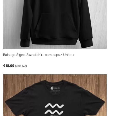
Balança Signo Sweatshirt com capuz Unisex
€
18.99
(Com IVA)