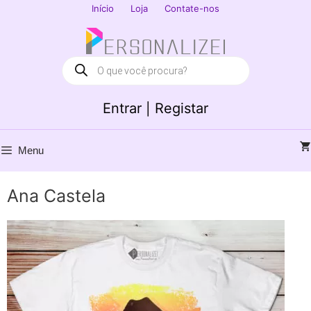
Saltar
Início
Loja
Contate-nos
para
Fechar
o
conteúdo
Products
search
Entrar | Registar
Menu
Ana Castela